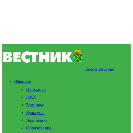
Газета Вестник
Общество
В области
ЖКХ
Здоровье
Культура
Экономика
Образование