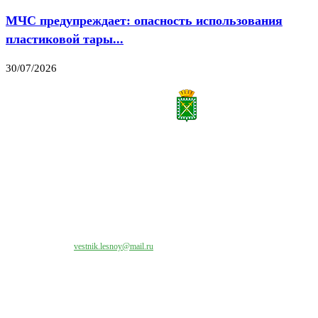
МЧС предупреждает: опасность использования
пластиковой тары...
30/07/2026
Все права на материалы, публикуемые на сайте vestnik-lesnoy.ru, защищены. Никакая
часть данных публикуемых материалов не может быть воспроизведена в какой бы то
ни было форме без письменного разрешения МАУ «ЦИИОС».
Свяжитесь с нами:
vestnik.lesnoy@mail.ru
Наши контакты