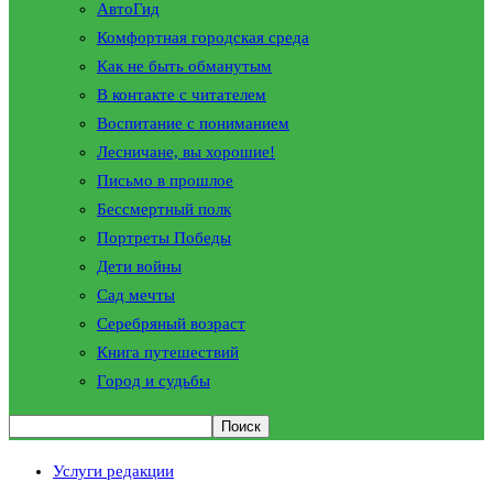
АвтоГид
Комфортная городская среда
Как не быть обманутым
В контакте с читателем
Воспитание с пониманием
Лесничане, вы хорошие!
Письмо в прошлое
Бессмертный полк
Портреты Победы
Дети войны
Сад мечты
Серебряный возраст
Книга путешествий
Город и судьбы
Услуги редакции