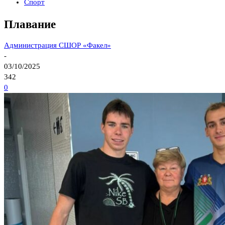
Спорт
Плавание
Администрация СШОР «Факел»
-
03/10/2025
342
0