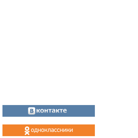
Адрес:
624200, г. Лесной Свердловской области, ул. Чапаева, 3А
Директор:
8 (34342) 26776
Главный редактор:
8 (34342) 26776
Отдел рекламы:
8 (34342) 26778
Касса, приём объявлений:
8 (34342) 26778
МАХ, Telegram:
+7 (955) 088 35 24
Оставайтесь на связи