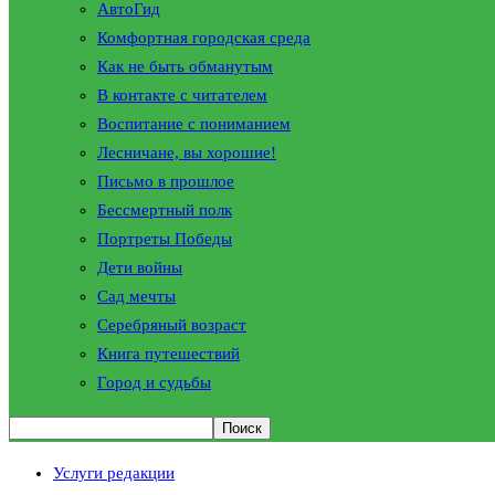
АвтоГид
Комфортная городская среда
Как не быть обманутым
В контакте с читателем
Воспитание с пониманием
Лесничане, вы хорошие!
Письмо в прошлое
Бессмертный полк
Портреты Победы
Дети войны
Сад мечты
Серебряный возраст
Книга путешествий
Город и судьбы
Услуги редакции