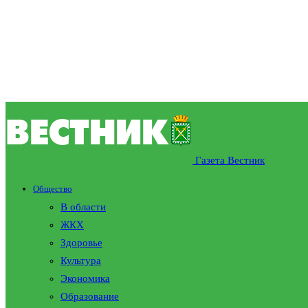
Газета Вестник
Общество
В области
ЖКХ
Здоровье
Культура
Экономика
Образование