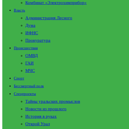
Комбинат «Электрохимприбор»
Власть
Администрация Лесного
Дума
ИФНС
Прокуратура
Происшествия
ОМВД
ГАИ
МЧС
Спорт
Бессмертный полк
Спецпроекты
Тайны уральских промыслов
Новости из прошлого
История в руках
Открой Урал