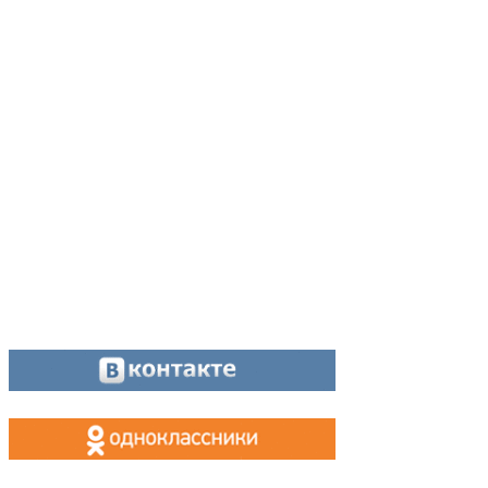
Адрес:
624200, г. Лесной Свердловской области, ул. Чапаева, 3А
Директор:
8 (34342) 26776
Главный редактор:
8 (34342) 26776
Отдел рекламы:
8 (34342) 26778
Касса, приём объявлений:
8 (34342) 26778
МАХ, Telegram:
+7 (955) 088 35 24
Оставайтесь на связи