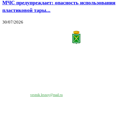
МЧС предупреждает: опасность использования
пластиковой тары...
30/07/2026
Все права на материалы, публикуемые на сайте vestnik-lesnoy.ru, защищены. Никакая
часть данных публикуемых материалов не может быть воспроизведена в какой бы то
ни было форме без письменного разрешения МАУ «ЦИИОС».
Свяжитесь с нами:
vestnik.lesnoy@mail.ru
Наши контакты