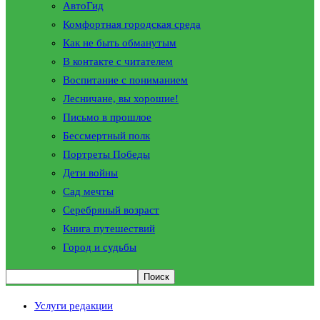
АвтоГид
Комфортная городская среда
Как не быть обманутым
В контакте с читателем
Воспитание с пониманием
Лесничане, вы хорошие!
Письмо в прошлое
Бессмертный полк
Портреты Победы
Дети войны
Сад мечты
Серебряный возраст
Книга путешествий
Город и судьбы
Услуги редакции