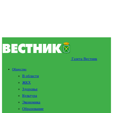
Газета Вестник
Общество
В области
ЖКХ
Здоровье
Культура
Экономика
Образование