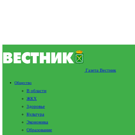
Газета Вестник
Общество
В области
ЖКХ
Здоровье
Культура
Экономика
Образование