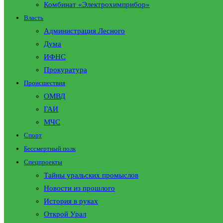
Комбинат «Электрохимприбор»
Власть
Администрация Лесного
Дума
ИФНС
Прокуратура
Происшествия
ОМВД
ГАИ
МЧС
Спорт
Бессмертный полк
Спецпроекты
Тайны уральских промыслов
Новости из прошлого
История в руках
Открой Урал