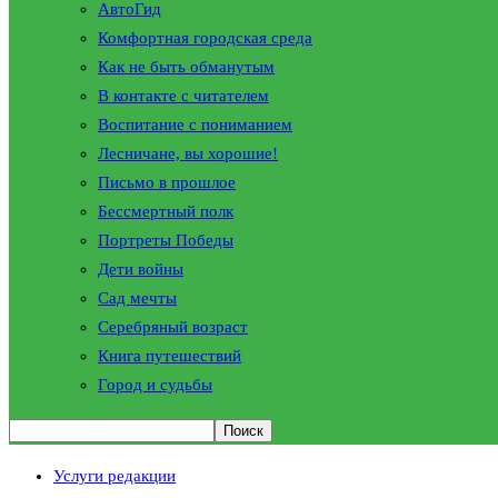
АвтоГид
Комфортная городская среда
Как не быть обманутым
В контакте с читателем
Воспитание с пониманием
Лесничане, вы хорошие!
Письмо в прошлое
Бессмертный полк
Портреты Победы
Дети войны
Сад мечты
Серебряный возраст
Книга путешествий
Город и судьбы
Услуги редакции