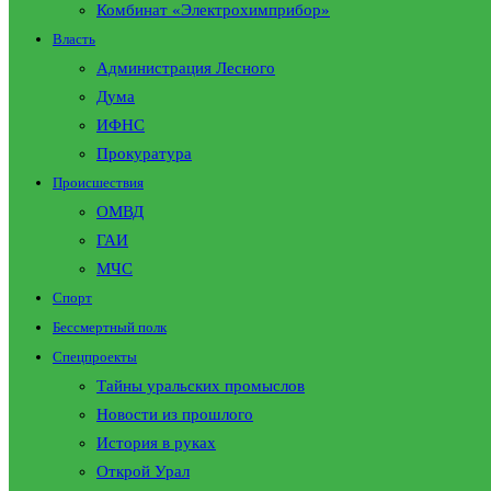
Комбинат «Электрохимприбор»
Власть
Администрация Лесного
Дума
ИФНС
Прокуратура
Происшествия
ОМВД
ГАИ
МЧС
Спорт
Бессмертный полк
Спецпроекты
Тайны уральских промыслов
Новости из прошлого
История в руках
Открой Урал