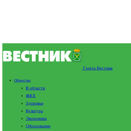
Газета Вестник
Общество
В области
ЖКХ
Здоровье
Культура
Экономика
Образование