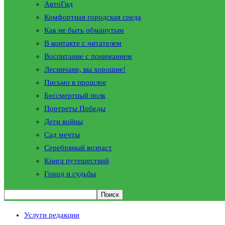
АвтоГид
Комфортная городская среда
Как не быть обманутым
В контакте с читателем
Воспитание с пониманием
Лесничане, вы хорошие!
Письмо в прошлое
Бессмертный полк
Портреты Победы
Дети войны
Сад мечты
Серебряный возраст
Книга путешествий
Город и судьбы
Услуги редакции