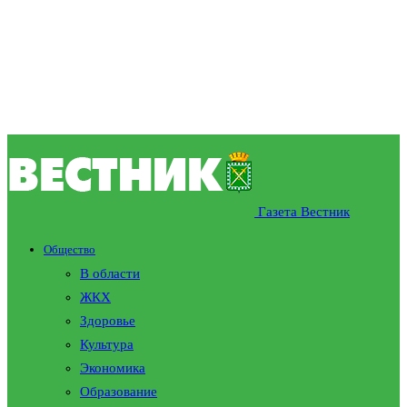
Газета Вестник
Общество
В области
ЖКХ
Здоровье
Культура
Экономика
Образование