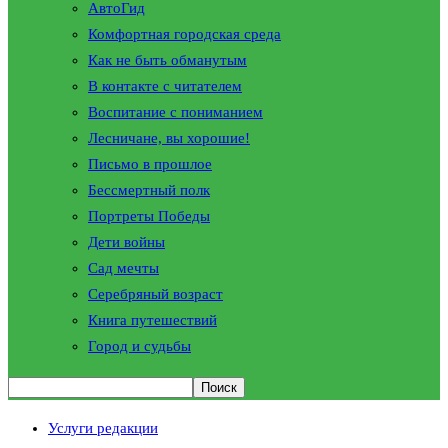
АвтоГид
Комфортная городская среда
Как не быть обманутым
В контакте с читателем
Воспитание с пониманием
Лесничане, вы хорошие!
Письмо в прошлое
Бессмертный полк
Портреты Победы
Дети войны
Сад мечты
Серебряный возраст
Книга путешествий
Город и судьбы
Услуги редакции