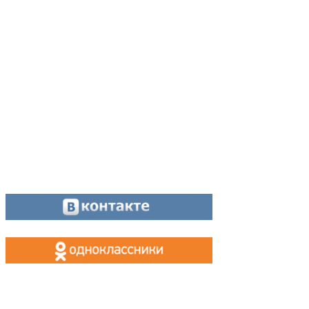
Директор:
8 (34342) 26776
Главный редактор:
8 (34342) 26776
Отдел рекламы:
8 (34342) 26778
Касса, приём объявлений:
8 (34342) 26778
МАХ, Telegram:
+7 (955) 088 35 24
Оставайтесь на связи