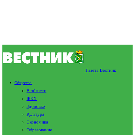
Газета Вестник
Общество
В области
ЖКХ
Здоровье
Культура
Экономика
Образование