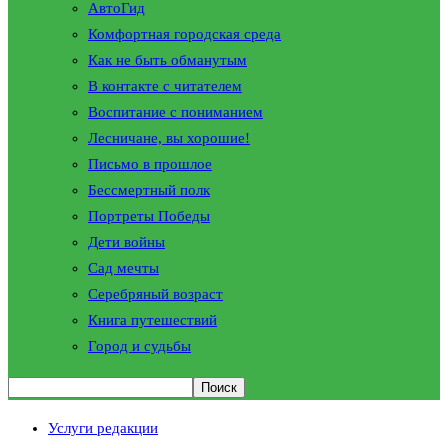
АвтоГид
Комфортная городская среда
Как не быть обманутым
В контакте с читателем
Воспитание с пониманием
Лесничане, вы хорошие!
Письмо в прошлое
Бессмертный полк
Портреты Победы
Дети войны
Сад мечты
Серебряный возраст
Книга путешествий
Город и судьбы
Услуги редакции