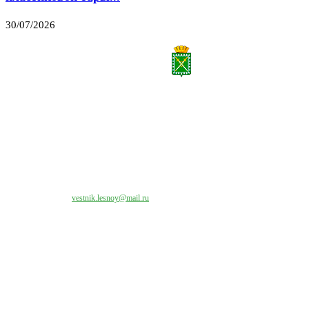
30/07/2026
Все права на материалы, публикуемые на сайте vestnik-lesnoy.ru, защищены. Никакая
часть данных публикуемых материалов не может быть воспроизведена в какой бы то
ни было форме без письменного разрешения МАУ «ЦИИОС».
Свяжитесь с нами:
vestnik.lesnoy@mail.ru
Наши контакты
Адрес:
624200, г. Лесной Свердловской области, ул. Чапаева, 3А