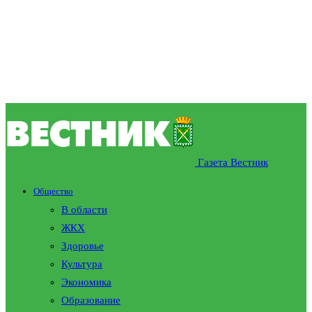
Газета Вестник
Общество
В области
ЖКХ
Здоровье
Культура
Экономика
Образование