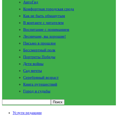
АвтоГид
Комфортная городская среда
Как не быть обманутым
В контакте с читателем
Воспитание с пониманием
Лесничане, вы хорошие!
Письмо в прошлое
Бессмертный полк
Портреты Победы
Дети войны
Сад мечты
Серебряный возраст
Книга путешествий
Город и судьбы
Услуги редакции