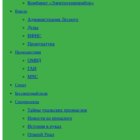
Комбинат «Электрохимприбор»
Власть
Администрация Лесного
Дума
ИФНС
Прокуратура
Происшествия
ОМВД
ГАИ
МЧС
Спорт
Бессмертный полк
Спецпроекты
Тайны уральских промыслов
Новости из прошлого
История в руках
Открой Урал