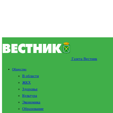
Газета Вестник
Общество
В области
ЖКХ
Здоровье
Культура
Экономика
Образование