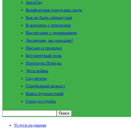
АвтоГид
Комфортная городская среда
Как не быть обманутым
В контакте с читателем
Воспитание с пониманием
Лесничане, вы хорошие!
Письмо в прошлое
Бессмертный полк
Портреты Победы
Дети войны
Сад мечты
Серебряный возраст
Книга путешествий
Город и судьбы
Услуги редакции