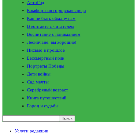
АвтоГид
Комфортная городская среда
Как не быть обманутым
В контакте с читателем
Воспитание с пониманием
Лесничане, вы хорошие!
Письмо в прошлое
Бессмертный полк
Портреты Победы
Дети войны
Сад мечты
Серебряный возраст
Книга путешествий
Город и судьбы
Услуги редакции