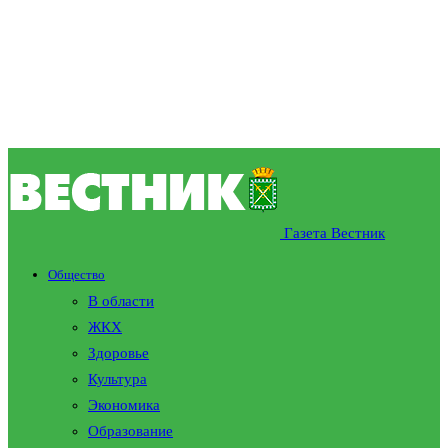
Газета Вестник
Общество
В области
ЖКХ
Здоровье
Культура
Экономика
Образование