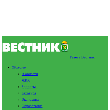
Газета Вестник
Общество
В области
ЖКХ
Здоровье
Культура
Экономика
Образование