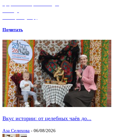
Профилактика и борьба со СПИДом
О-СПИДЕ
Волонтеры-медики.рф
Почитать
Вкус истории: от целебных чаёв до...
Аза Селихова
-
06/08/2026