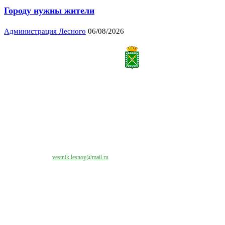
Городу нужны жители
Администрация Лесного
06/08/2026
Все права на материалы, публикуемые на сайте vestnik-lesnoy.ru, защищены. Никакая
часть данных публикуемых материалов не может быть воспроизведена в какой бы то
ни было форме без письменного разрешения МАУ «ЦИИОС».
Свяжитесь с нами:
vestnik.lesnoy@mail.ru
Наши контакты