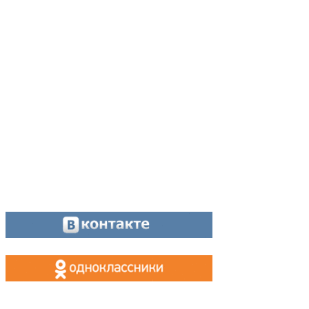
Адрес:
624200, г. Лесной Свердловской области, ул. Чапаева, 3А
Директор:
8 (34342) 26776
Главный редактор:
8 (34342) 26776
Отдел рекламы:
8 (34342) 26778
Касса, приём объявлений:
8 (34342) 26778
МАХ, Telegram:
+7 (955) 088 35 24
Оставайтесь на связи