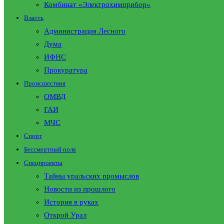
Комбинат «Электрохимприбор»
Власть
Администрация Лесного
Дума
ИФНС
Прокуратура
Происшествия
ОМВД
ГАИ
МЧС
Спорт
Бессмертный полк
Спецпроекты
Тайны уральских промыслов
Новости из прошлого
История в руках
Открой Урал