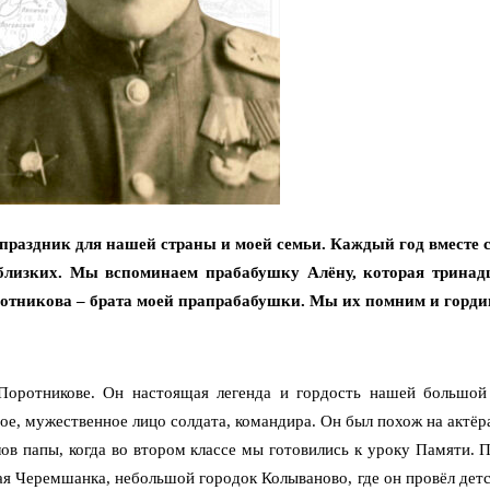
аздник для нашей страны и моей семьи. Каждый год вместе со
лизких. Мы вспоминаем прабабушку Алёну, которая тринадца
ротникова – брата моей прапрабабушки. Мы их помним и горди
 Поротникове. Он настоящая легенда и гордость нашей большо
ное, мужественное лицо солдата, командира. Он был похож на актёр
лов папы, когда во втором классе мы готовились к уроку Памяти. 
лая Черемшанка, небольшой городок Колываново, где он провёл детс