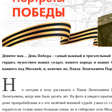
Девятое мая… День Победы – самый важный и трогательный пр
гордясь мужеством наших солдат, нашего народа и наших б
павшего под Москвой; и, конечно же, Павла Леонтьевича По
Н
о сегодня я хочу рассказать о Павле Леонтьевиче
Леонтьевича, когда мне было десять лет. На фото я увидел серьёз
доме прапрабабушки и о его нелёгкой военной судьбе узнал со с
гордится не только наша большая семья, но и сибирское село Ма