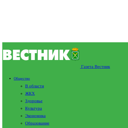
Газета Вестник
Общество
В области
ЖКХ
Здоровье
Культура
Экономика
Образование