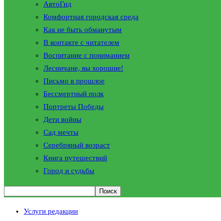
АвтоГид
Комфортная городская среда
Как не быть обманутым
В контакте с читателем
Воспитание с пониманием
Лесничане, вы хорошие!
Письмо в прошлое
Бессмертный полк
Портреты Победы
Дети войны
Сад мечты
Серебряный возраст
Книга путешествий
Город и судьбы
Услуги редакции