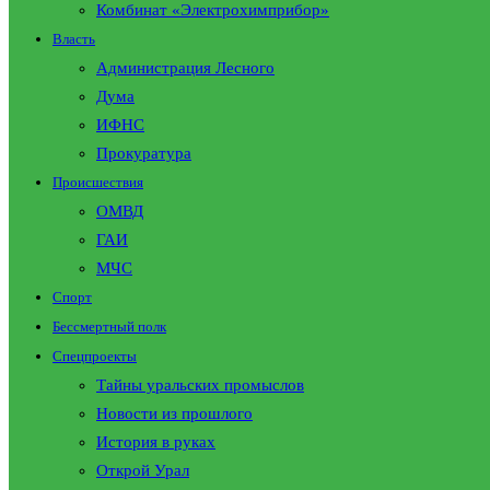
Комбинат «Электрохимприбор»
Власть
Администрация Лесного
Дума
ИФНС
Прокуратура
Происшествия
ОМВД
ГАИ
МЧС
Спорт
Бессмертный полк
Спецпроекты
Тайны уральских промыслов
Новости из прошлого
История в руках
Открой Урал