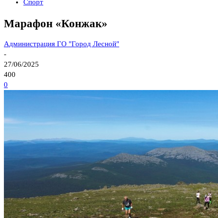
Спорт
Марафон «Конжак»
Администрация ГО "Город Лесной"
-
27/06/2025
400
0