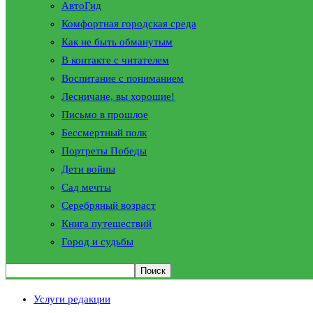
АвтоГид
Комфортная городская среда
Как не быть обманутым
В контакте с читателем
Воспитание с пониманием
Лесничане, вы хорошие!
Письмо в прошлое
Бессмертный полк
Портреты Победы
Дети войны
Сад мечты
Серебряный возраст
Книга путешествий
Город и судьбы
Услуги редакции