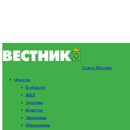
Газета Вестник
Общество
В области
ЖКХ
Здоровье
Культура
Экономика
Образование