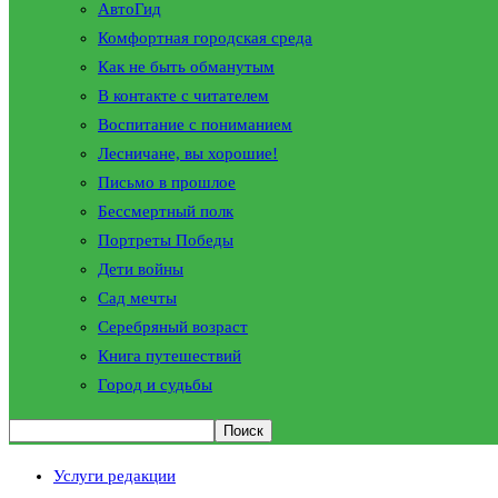
АвтоГид
Комфортная городская среда
Как не быть обманутым
В контакте с читателем
Воспитание с пониманием
Лесничане, вы хорошие!
Письмо в прошлое
Бессмертный полк
Портреты Победы
Дети войны
Сад мечты
Серебряный возраст
Книга путешествий
Город и судьбы
Услуги редакции