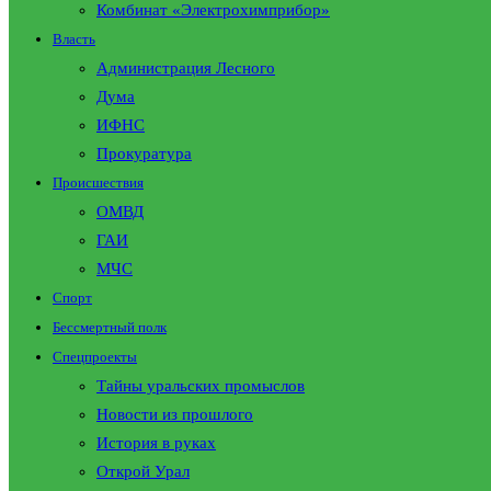
Комбинат «Электрохимприбор»
Власть
Администрация Лесного
Дума
ИФНС
Прокуратура
Происшествия
ОМВД
ГАИ
МЧС
Спорт
Бессмертный полк
Спецпроекты
Тайны уральских промыслов
Новости из прошлого
История в руках
Открой Урал