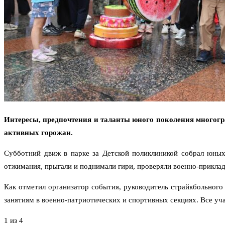
Интересы, предпочтения и таланты юного поколения многог
активных горожан.
Субботний движ в парке за Детской поликлиникой собрал юных
отжимания, прыгали и поднимали гири, проверяли военно-приклад
Как отметил организатор события, руководитель страйкбольног
занятиям в военно-патриотических и спортивных секциях. Все уч
1
из 4