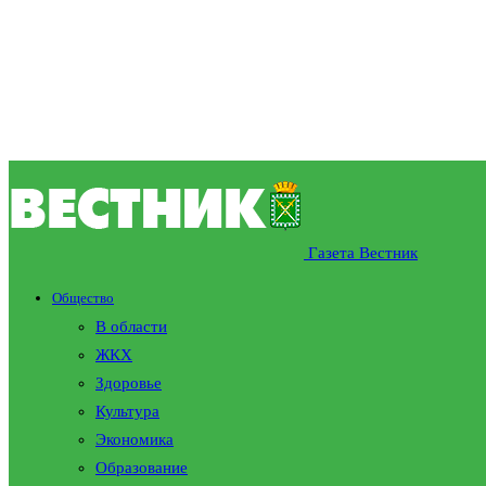
Газета Вестник
Общество
В области
ЖКХ
Здоровье
Культура
Экономика
Образование