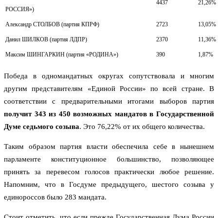
4437
21,26%
РОССИЯ»)
Александр СТОЛБОВ (партия КПРФ)
2723
13,05%
Данил ШИЛКОВ (партия ЛДПР)
2370
11,36%
Максим ШИНГАРКИН (партия «РОДИНА»)
390
1,87%
Победа в одномандатных округах сопутствовала и многим
другим представителям «Единой России» по всей стране. В
соответствии с предварительными итогами выборов партия
получит 343 из 450 возможных мандатов в Государственной
Думе седьмого созыва
. Это 76,22% от их общего количества.
Таким образом партия власти обеспечила себе в нынешнем
парламенте конституционное большинство, позволяющее
принять за перевесом голосов практически любое решение.
Напомним, что в Госдуме предыдущего, шестого созыва у
единороссов было 283 мандата.
Стоит отметить, что если прежде Государственная Дума России