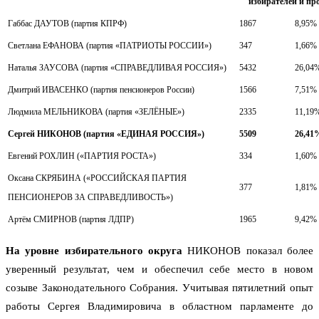
избирателей и пр
Габбас ДАУТОВ (партия КПРФ)
1867
8,95%
Светлана ЕФАНОВА (партия «ПАТРИОТЫ РОССИИ»)
347
1,66%
Наталья ЗАУСОВА (партия «СПРАВЕДЛИВАЯ РОССИЯ»)
5432
26,04
Дмитрий ИВАСЕНКО (партия пенсионеров России)
1566
7,51%
Людмила МЕЛЬНИКОВА (партия «ЗЕЛЁНЫЕ»)
2335
11,19
Сергей НИКОНОВ (партия «ЕДИНАЯ РОССИЯ»)
5509
26,41
Евгений РОХЛИН («ПАРТИЯ РОСТА»)
334
1,60%
Оксана СКРЯБИНА («РОССИЙСКАЯ ПАРТИЯ
377
1,81%
ПЕНСИОНЕРОВ ЗА СПРАВЕДЛИВОСТЬ»)
Артём СМИРНОВ (партия ЛДПР)
1965
9,42%
На уровне избирательного округа
НИКОНОВ показал более
уверенный результат, чем и обеспечил себе место в новом
созыве Законодательного Собрания. Учитывая пятилетний опыт
работы Сергея Владимировича в областном парламенте до