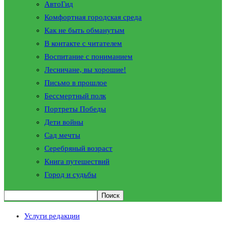
АвтоГид
Комфортная городская среда
Как не быть обманутым
В контакте с читателем
Воспитание с пониманием
Лесничане, вы хорошие!
Письмо в прошлое
Бессмертный полк
Портреты Победы
Дети войны
Сад мечты
Серебряный возраст
Книга путешествий
Город и судьбы
Услуги редакции