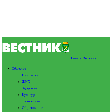
Газета Вестник
Общество
В области
ЖКХ
Здоровье
Культура
Экономика
Образование