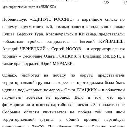
282
1,
демократическая партия «ЯБЛОКО»
Победившую «ЕДИНУЮ РОССИЮ» в партийном списке по
нашему округу, в который, помимо нашего города, вошли также
Кушва, Верхняя Тура, Красноуральск и Качканар, представляли:
«областная тройка» кандидатов – Евгений КУЙВАШЕВ,
Аркадий ЧЕРНЕЦКИЙ и Сергей НОСОВ – и «территориальная
тройка» – лесничане Ольга ГЛАЦКИХ и Владимир РЯБЦУН, а
также красноуралец Юрий МУРЗАЕВ.
Однако, несмотря на победу по округу, представитель
территориальной группы – скорее всего, это должна была быть
идущая под «первым номером» Ольга ГЛАЦКИХ – в областной
парламент всё-таки не прошёл. Дело в том, что при
формировании итоговых партийных списков в Законодательное
Собрание области учитывается не победа той или иной
территориальной группы, а общий процент партийцев,
прошедших в ЗакСО. По области «Единая Россия» набрала