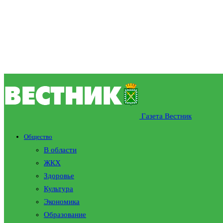
Газета Вестник
Общество
В области
ЖКХ
Здоровье
Культура
Экономика
Образование