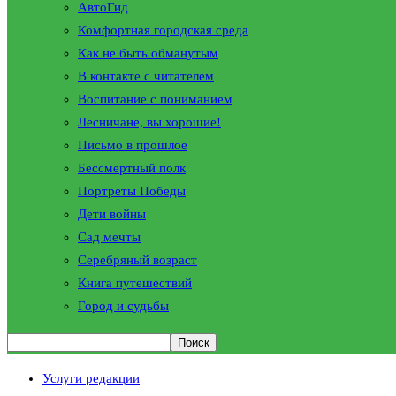
АвтоГид
Комфортная городская среда
Как не быть обманутым
В контакте с читателем
Воспитание с пониманием
Лесничане, вы хорошие!
Письмо в прошлое
Бессмертный полк
Портреты Победы
Дети войны
Сад мечты
Серебряный возраст
Книга путешествий
Город и судьбы
Услуги редакции