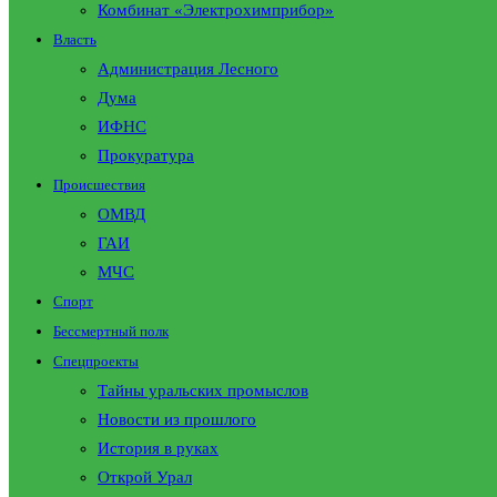
Комбинат «Электрохимприбор»
Власть
Администрация Лесного
Дума
ИФНС
Прокуратура
Происшествия
ОМВД
ГАИ
МЧС
Спорт
Бессмертный полк
Спецпроекты
Тайны уральских промыслов
Новости из прошлого
История в руках
Открой Урал