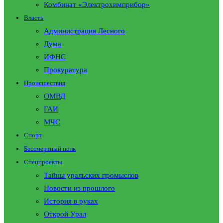
Комбинат «Электрохимприбор»
Власть
Администрация Лесного
Дума
ИФНС
Прокуратура
Происшествия
ОМВД
ГАИ
МЧС
Спорт
Бессмертный полк
Спецпроекты
Тайны уральских промыслов
Новости из прошлого
История в руках
Открой Урал