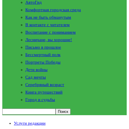
АвтоГид
Комфортная городская среда
Как не быть обманутым
В контакте с читателем
Воспитание с пониманием
Лесничане, вы хорошие!
Письмо в прошлое
Бессмертный полк
Портреты Победы
Дети войны
Сад мечты
Серебряный возраст
Книга путешествий
Город и судьбы
Услуги редакции