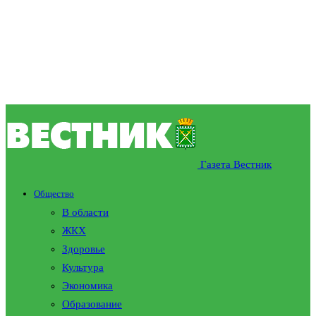
Газета Вестник
Общество
В области
ЖКХ
Здоровье
Культура
Экономика
Образование