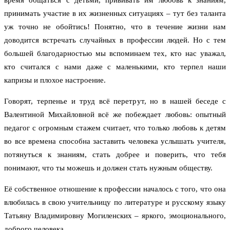
время общаться с детьми, прививать им любовь к знаниям,
принимать участие в их жизненных ситуациях – тут без таланта
уж точно не обойтись! Понятно, что в течение жизни нам
доводится встречать случайных в профессии людей. Но с тем
большей благодарностью мы вспоминаем тех, кто нас уважал,
кто считался с нами даже с маленькими, кто терпел наши
капризы и плохое настроение.
Говорят, терпенье и труд всё перетрут, но в нашей беседе с
Валентиной Михайловной всё же побеждает любовь: опытный
педагог с огромным стажем считает, что только любовь к детям
во все времена способна заставить человека услышать учителя,
потянуться к знаниям, стать добрее и поверить, что тебя
понимают, что ты можешь и должен стать нужным обществу.
Её собственное отношение к профессии началось с того, что она
влюбилась в свою учительницу по литературе и русскому языку
Татьяну Владимировну Могиленских – яркого, эмоционального,
доброго человека.