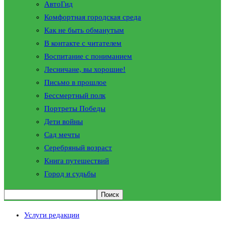
АвтоГид
Комфортная городская среда
Как не быть обманутым
В контакте с читателем
Воспитание с пониманием
Лесничане, вы хорошие!
Письмо в прошлое
Бессмертный полк
Портреты Победы
Дети войны
Сад мечты
Серебряный возраст
Книга путешествий
Город и судьбы
Услуги редакции