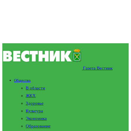
Газета Вестник
Общество
В области
ЖКХ
Здоровье
Культура
Экономика
Образование