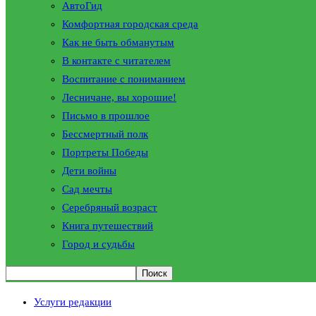
АвтоГид
Комфортная городская среда
Как не быть обманутым
В контакте с читателем
Воспитание с пониманием
Лесничане, вы хорошие!
Письмо в прошлое
Бессмертный полк
Портреты Победы
Дети войны
Сад мечты
Серебряный возраст
Книга путешествий
Город и судьбы
Услуги редакции