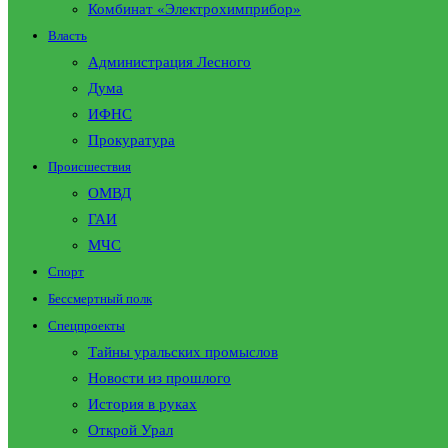
Комбинат «Электрохимприбор»
Власть
Администрация Лесного
Дума
ИФНС
Прокуратура
Происшествия
ОМВД
ГАИ
МЧС
Спорт
Бессмертный полк
Спецпроекты
Тайны уральских промыслов
Новости из прошлого
История в руках
Открой Урал