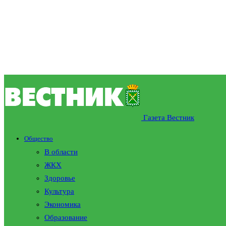
Газета Вестник
Общество
В области
ЖКХ
Здоровье
Культура
Экономика
Образование