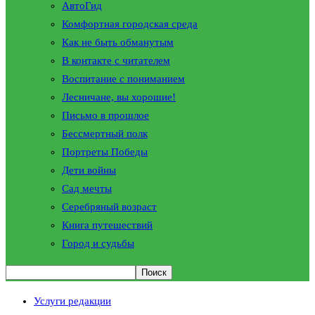
АвтоГид
Комфортная городская среда
Как не быть обманутым
В контакте с читателем
Воспитание с пониманием
Лесничане, вы хорошие!
Письмо в прошлое
Бессмертный полк
Портреты Победы
Дети войны
Сад мечты
Серебряный возраст
Книга путешествий
Город и судьбы
Услуги редакции