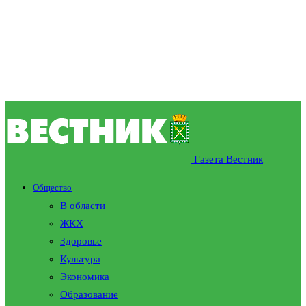
Газета Вестник
Общество
В области
ЖКХ
Здоровье
Культура
Экономика
Образование