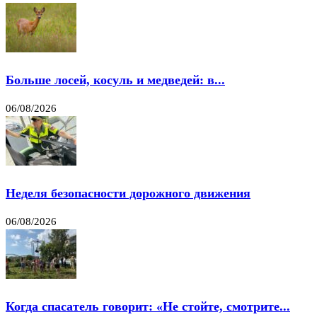
Больше лосей, косуль и медведей: в...
06/08/2026
Неделя безопасности дорожного движения
06/08/2026
Когда спасатель говорит: «Не стойте, смотрите...