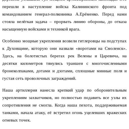
перешли в наступление войска Калининского фронта под
командованием генерал-полковника А.Ерёменко. Перед нами
стояла нелёгкая задача – прорвать линию обороны, до отказа
насыщенную войсками и техникой врага.
Особенно мощные укрепления возвели гитлеровцы на подступах
к Духовщине, которую они назвали «воротами на Смоленск».
Здесь, на болотистых берегах рек Велены и Царевича, на
десятки километров тянулись траншеи с многочисленными
бронеколпаками, дотами и дзотами, сплошные минные поля и
густая сеть проволочных заграждений.
Наша артиллерия нанесла крепкий удар по оборонительным
укреплениям захватчиков, но полностью подавить все узлы их
сопротивления не смогла. Когда наша пехота, поддерживаемая
танками, начала атаку, её встретил огонь уцелевших вражеских
огневых точек.