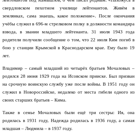
лейтенантов под Камышлов, о чём писал родным: «Нахожусь в
свердловском пехотном училище лейтенантов. Живём в
землянках, сама знаешь, какое положение». После окончания
учёбы служил в 696-м стрелковом полку в должности командира
взвода, в звании младшего лейтенанта. 31 июля 1943 года
родители получили сообщение о том, что 22 июля Ким погиб в
бою у станции Крымской в Краснодарском крае. Ему было 19
лет.
Владимир – самый младший из четырёх братьев Мочаловых –
родился 28 июня 1929 года на Исовском прииске. Был призван
на срочную воинскую службу уже после войны. В 1951 году он
служил в Новороссийске, недалеко от места гибели одного из
своих старших братьев – Кима.
Также в семье Мочаловых были ещё три сестры: Ия, она
родилась в 1931 году, Надежда родилась в 1936 году, а самая
младшая – Людмила – в 1937 году.