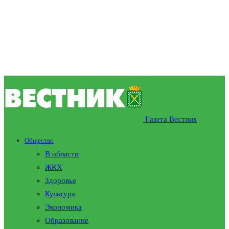
Газета Вестник
Общество
В области
ЖКХ
Здоровье
Культура
Экономика
Образование