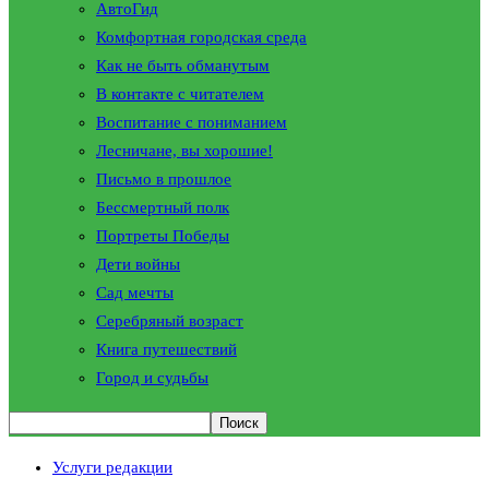
АвтоГид
Комфортная городская среда
Как не быть обманутым
В контакте с читателем
Воспитание с пониманием
Лесничане, вы хорошие!
Письмо в прошлое
Бессмертный полк
Портреты Победы
Дети войны
Сад мечты
Серебряный возраст
Книга путешествий
Город и судьбы
Услуги редакции