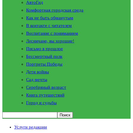
АвтоГид
Комфортная городская среда
Как не быть обманутым
В контакте с читателем
Воспитание с пониманием
Лесничане, вы хорошие!
Письмо в прошлое
Бессмертный полк
Портреты Победы
Дети войны
Сад мечты
Серебряный возраст
Книга путешествий
Город и судьбы
Услуги редакции