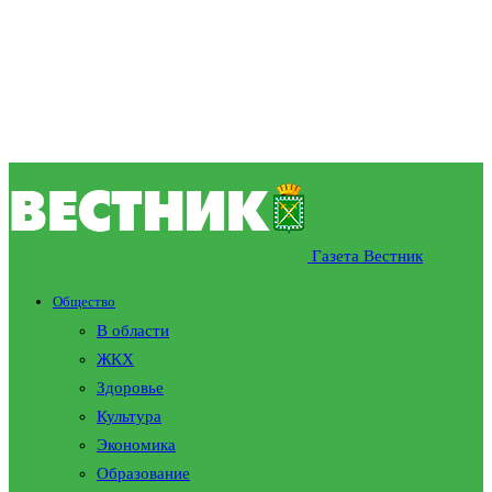
Газета Вестник
Общество
В области
ЖКХ
Здоровье
Культура
Экономика
Образование