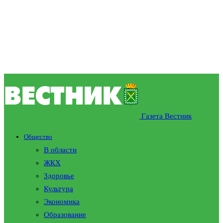
Газета Вестник
Общество
В области
ЖКХ
Здоровье
Культура
Экономика
Образование