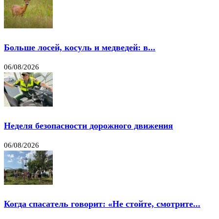
Больше лосей, косуль и медведей: в...
06/08/2026
Неделя безопасности дорожного движения
06/08/2026
Когда спасатель говорит: «Не стойте, смотрите...