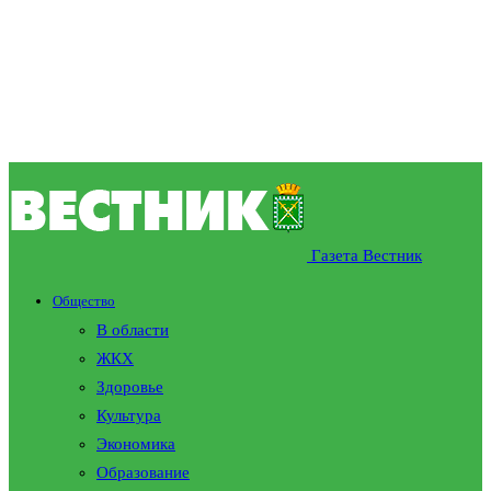
Газета Вестник
Общество
В области
ЖКХ
Здоровье
Культура
Экономика
Образование