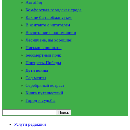
АвтоГид
Комфортная городская среда
Как не быть обманутым
В контакте с читателем
Воспитание с пониманием
Лесничане, вы хорошие!
Письмо в прошлое
Бессмертный полк
Портреты Победы
Дети войны
Сад мечты
Серебряный возраст
Книга путешествий
Город и судьбы
Услуги редакции