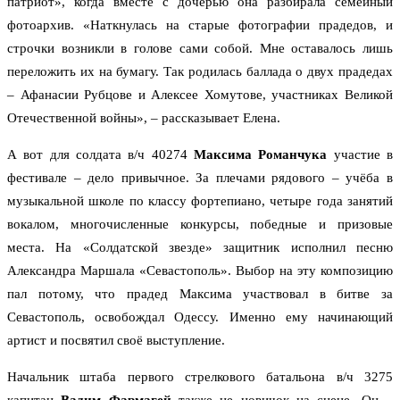
патриот», когда вместе с дочерью она разбирала семейный
фотоархив. «Наткнулась на старые фотографии прадедов, и
строчки возникли в голове сами собой. Мне оставалось лишь
переложить их на бумагу. Так родилась баллада о двух прадедах
– Афанасии Рубцове и Алексее Хомутове, участниках Великой
Отечественной войны», – рассказывает Елена.
А вот для солдата в/ч 40274
Максима Романчука
участие в
фестивале – дело привычное. За плечами рядового – учёба в
музыкальной школе по классу фортепиано, четыре года занятий
вокалом, многочисленные конкурсы, победные и призовые
места. На «Солдатской звезде» защитник исполнил песню
Александра Маршала «Севастополь». Выбор на эту композицию
пал потому, что прадед Максима участвовал в битве за
Севастополь, освобождал Одессу. Именно ему начинающий
артист и посвятил своё выступление.
Начальник штаба первого стрелкового батальона в/ч 3275