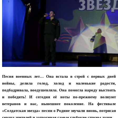
Песня военных лет… Она встала в строй с первых дней
войны, делила голод, холод и маленькие радости,
подбадривала, воодушевляла. Она помогла народу выстоять
и победить! И сегодня её ноты по-прежнему волнуют
ветеранов и нас, нынешнее поколение. На фестивале
«Солдатская звезда» песни о Родине звучали вновь, потрясая
сердца зрителей и затрагивая самые глубокие струны души.