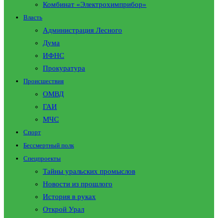
Комбинат «Электрохимприбор»
Власть
Администрация Лесного
Дума
ИФНС
Прокуратура
Происшествия
ОМВД
ГАИ
МЧС
Спорт
Бессмертный полк
Спецпроекты
Тайны уральских промыслов
Новости из прошлого
История в руках
Открой Урал