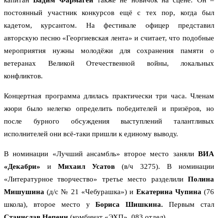
капитан
Вадим Фармагей
также не новичок на сцене. Он –
постоянный участник конкурсов ещё с тех пор, когда был
кадетом, курсантом. На фестивале офицер представил
авторскую песню «Георгиевская лента» и считает, что подобные
мероприятия нужны молодёжи для сохранения памяти о
ветеранах Великой Отечественной войны, локальных
конфликтов.
Концертная программа длилась практически три часа. Членам
жюри было нелегко определить победителей и призёров, но
после бурного обсуждения выступлений талантливых
исполнителей они всё-таки пришли к единому выводу.
В номинации «Лучший ансамбль» второе место заняли
ВИА
«Декабри»
и
Михаил Усатов
(в/ч 3275). В номинации
«Литературное творчество» третье место разделили
Полина
Мишушина
(д/с № 21 «Чебурашка») и
Екатерина Чупина
(76
школа), второе место у
Бориса Шишкина.
Первым стал
Станислав Непеин
(комбинат «ЭХП», 083 отдел).