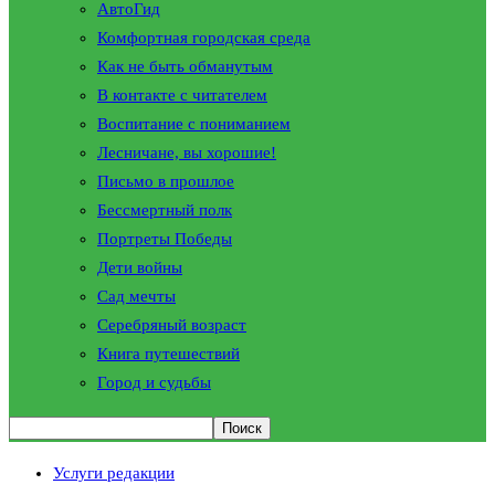
АвтоГид
Комфортная городская среда
Как не быть обманутым
В контакте с читателем
Воспитание с пониманием
Лесничане, вы хорошие!
Письмо в прошлое
Бессмертный полк
Портреты Победы
Дети войны
Сад мечты
Серебряный возраст
Книга путешествий
Город и судьбы
Услуги редакции