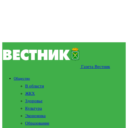
Газета Вестник
Общество
В области
ЖКХ
Здоровье
Культура
Экономика
Образование