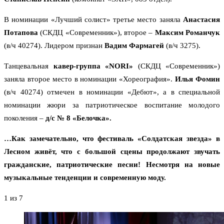
В номинации «Лучший солист» третье место заняла
Анастасия
Потапова
(СКДЦ «Современник»), второе –
Максим Романчук
(в/ч 40274). Лидером признан
Вадим Фармагей
(в/ч 3275).
Танцевальная
кавер-группа «NORI»
(СКДЦ «Современник»)
заняла второе место в номинации «Хореография».
Илья Фомин
(в/ч 40274) отмечен в номинации «Дебют», а в специальной
номинации жюри за патриотическое воспитание молодого
поколения –
д/с № 8 «Белочка».
…Как замечательно, что фестиваль «Солдатская звезда» в
Лесном живёт, что с большой сцены продолжают звучать
гражданские, патриотические песни! Несмотря на новые
музыкальные тенденции и современную моду.
1
из 7