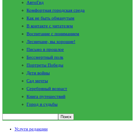
АвтоГид
Комфортная городская среда
Как не быть обманутым
В контакте с читателем
Воспитание с пониманием
Лесничане, вы хорошие!
Письмо в прошлое
Бессмертный полк
Портреты Победы
Дети войны
Сад мечты
Серебряный возраст
Книга путешествий
Город и судьбы
Услуги редакции