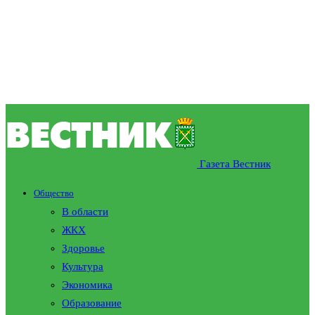
Газета Вестник
Общество
В области
ЖКХ
Здоровье
Культура
Экономика
Образование