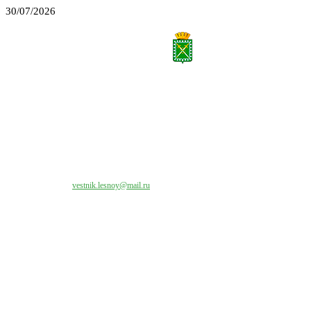
30/07/2026
Все права на материалы, публикуемые на сайте vestnik-lesnoy.ru, защищены. Никакая
часть данных публикуемых материалов не может быть воспроизведена в какой бы то
ни было форме без письменного разрешения МАУ «ЦИИОС».
Свяжитесь с нами:
vestnik.lesnoy@mail.ru
Наши контакты
Адрес:
624200, г. Лесной Свердловской области, ул. Чапаева, 3А