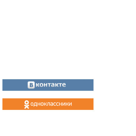
Директор:
8 (34342) 26776
Главный редактор:
8 (34342) 26776
Отдел рекламы:
8 (34342) 26778
Касса, приём объявлений:
8 (34342) 26778
МАХ, Telegram:
+7 (955) 088 35 24
Оставайтесь на связи