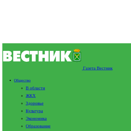
Газета Вестник
Общество
В области
ЖКХ
Здоровье
Культура
Экономика
Образование