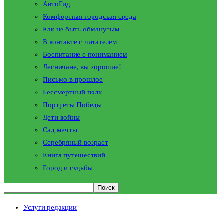
АвтоГид
Комфортная городская среда
Как не быть обманутым
В контакте с читателем
Воспитание с пониманием
Лесничане, вы хорошие!
Письмо в прошлое
Бессмертный полк
Портреты Победы
Дети войны
Сад мечты
Серебряный возраст
Книга путешествий
Город и судьбы
Услуги редакции