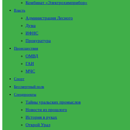
Комбинат «Электрохимприбор»
Власть
Администрация Лесного
Дума
ИФНС
Прокуратура
Происшествия
ОМВД
ГАИ
МЧС
Спорт
Бессмертный полк
Спецпроекты
Тайны уральских промыслов
Новости из прошлого
История в руках
Открой Урал