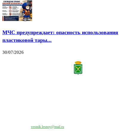
МЧС предупреждает: опасность использования
пластиковой тары...
30/07/2026
Все права на материалы, публикуемые на сайте vestnik-lesnoy.ru, защищены. Никакая
часть данных публикуемых материалов не может быть воспроизведена в какой бы то
ни было форме без письменного разрешения МАУ «ЦИИОС».
Свяжитесь с нами:
vestnik.lesnoy@mail.ru