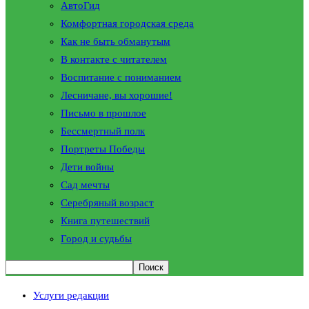
АвтоГид
Комфортная городская среда
Как не быть обманутым
В контакте с читателем
Воспитание с пониманием
Лесничане, вы хорошие!
Письмо в прошлое
Бессмертный полк
Портреты Победы
Дети войны
Сад мечты
Серебряный возраст
Книга путешествий
Город и судьбы
Услуги редакции