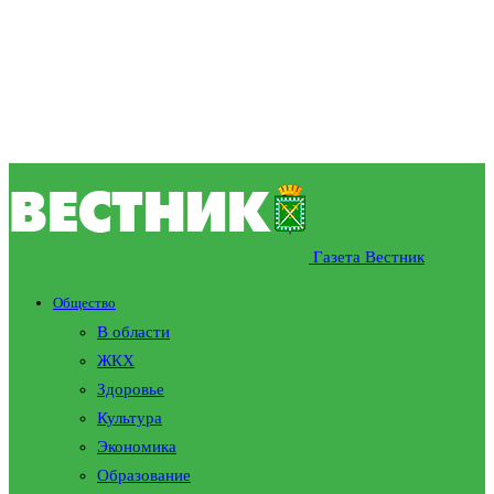
Газета Вестник
Общество
В области
ЖКХ
Здоровье
Культура
Экономика
Образование