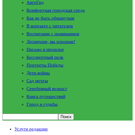
АвтоГид
Комфортная городская среда
Как не быть обманутым
В контакте с читателем
Воспитание с пониманием
Лесничане, вы хорошие!
Письмо в прошлое
Бессмертный полк
Портреты Победы
Дети войны
Сад мечты
Серебряный возраст
Книга путешествий
Город и судьбы
Услуги редакции