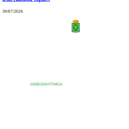
30/07/2026
Все права на материалы, публикуемые на сайте vestnik-lesnoy.ru, защищены. Никакая
часть данных публикуемых материалов не может быть воспроизведена в какой бы то
ни было форме без письменного разрешения МАУ «ЦИИОС».
Свяжитесь с нами:
vestnik.lesnoy@mail.ru
Наши контакты
Адрес:
624200, г. Лесной Свердловской области, ул. Чапаева, 3А