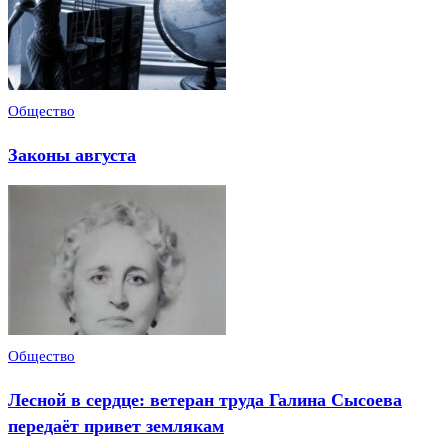
Общество
Законы августа
Общество
Лесной в сердце: ветеран труда Галина Сысоева
передаёт привет землякам