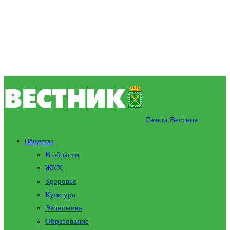
Газета Вестник
Общество
В области
ЖКХ
Здоровье
Культура
Экономика
Образование