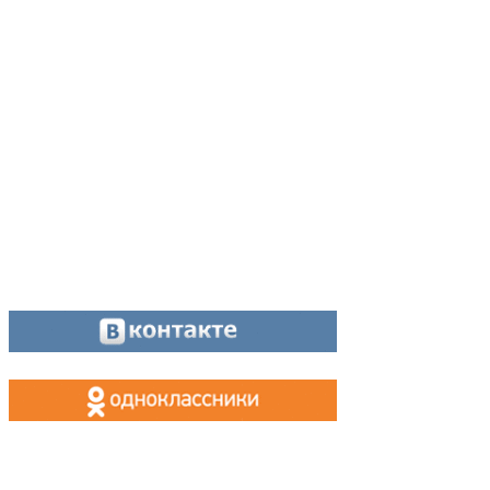
Директор:
8 (34342) 26776
Главный редактор:
8 (34342) 26776
Отдел рекламы:
8 (34342) 26778
Касса, приём объявлений:
8 (34342) 26778
МАХ, Telegram:
+7 (955) 088 35 24
Оставайтесь на связи