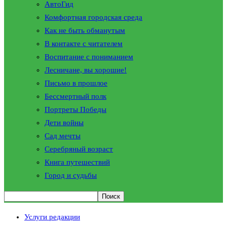
АвтоГид
Комфортная городская среда
Как не быть обманутым
В контакте с читателем
Воспитание с пониманием
Лесничане, вы хорошие!
Письмо в прошлое
Бессмертный полк
Портреты Победы
Дети войны
Сад мечты
Серебряный возраст
Книга путешествий
Город и судьбы
Услуги редакции