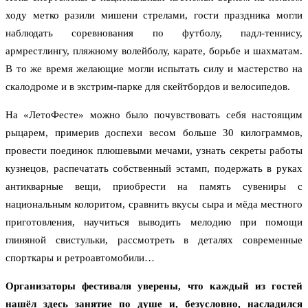
ходу метко разили мишени стрелами, гости праздника могли
наблюдать соревнования по футболу, падл-теннису,
армрестлингу, пляжному волейболу, карате, борьбе и шахматам.
В то же время желающие могли испытать силу и мастерство на
скалодроме и в экстрим-парке для скейтбордов и велосипедов.
На «ЛетоФесте» можно было почувствовать себя настоящим
рыцарем, примерив доспехи весом больше 30 килограммов,
провести поединок плюшевыми мечами, узнать секреты работы
кузнецов, распечатать собственный эстамп, подержать в руках
антикварные вещи, приобрести на память сувениры с
национальным колоритом, сравнить вкусы сыра и мёда местного
приготовления, научиться выводить мелодию при помощи
глиняной свистульки, рассмотреть в деталях современные
спорткары и ретроавтомобили…
Организаторы фестиваля уверены, что каждый из гостей
нашёл здесь занятие по душе и, безусловно, насладился