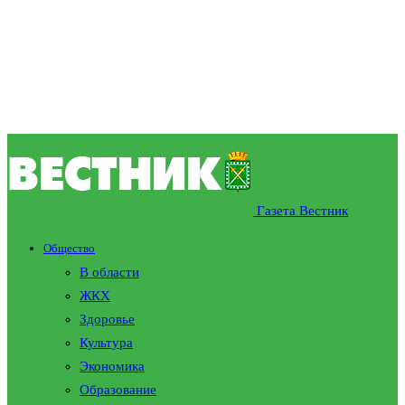
Газета Вестник
Общество
В области
ЖКХ
Здоровье
Культура
Экономика
Образование