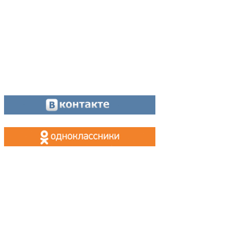
Касса, приём объявлений:
8 (34342) 26778
МАХ, Telegram:
+7 (955) 088 35 24
Оставайтесь на связи