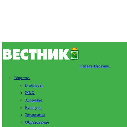
Газета Вестник
Общество
В области
ЖКХ
Здоровье
Культура
Экономика
Образование