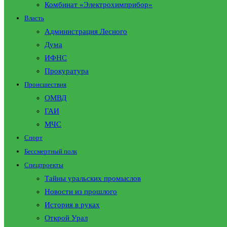
Комбинат «Электрохимприбор»
Власть
Администрация Лесного
Дума
ИФНС
Прокуратура
Происшествия
ОМВД
ГАИ
МЧС
Спорт
Бессмертный полк
Спецпроекты
Тайны уральских промыслов
Новости из прошлого
История в руках
Открой Урал