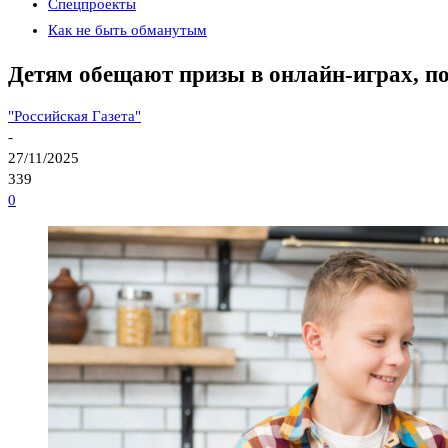
Спецпроекты
Как не быть обманутым
Детям обещают призы в онлайн-играх, по
"Российская Газета"
-
27/11/2025
339
0