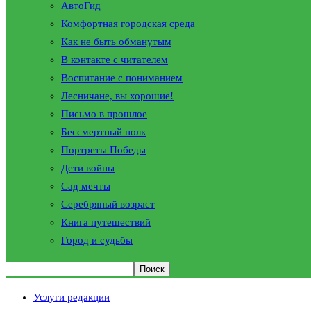
АвтоГид
Комфортная городская среда
Как не быть обманутым
В контакте с читателем
Воспитание с пониманием
Лесничане, вы хорошие!
Письмо в прошлое
Бессмертный полк
Портреты Победы
Дети войны
Сад мечты
Серебряный возраст
Книга путешествий
Город и судьбы
Услуги редакции