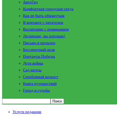
АвтоГид
Комфортная городская среда
Как не быть обманутым
В контакте с читателем
Воспитание с пониманием
Лесничане, вы хорошие!
Письмо в прошлое
Бессмертный полк
Портреты Победы
Дети войны
Сад мечты
Серебряный возраст
Книга путешествий
Город и судьбы
Услуги редакции