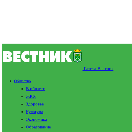
Газета Вестник
Общество
В области
ЖКХ
Здоровье
Культура
Экономика
Образование