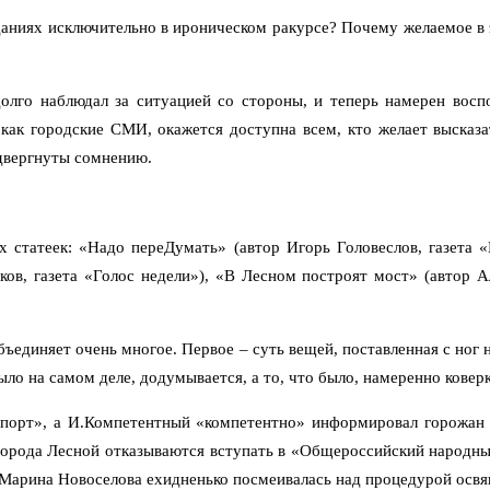
аниях исключительно в ироническом ракурсе? Почему желаемое в э
лго наблюдал за ситуацией со стороны, и теперь намерен восп
 как городские СМИ, окажется доступна всем, кто желает высказа
двергнуты сомнению.
статеек: «Надо переДумать» (автор Игорь Головеслов, газета «
ков, газета «Голос недели»), «В Лесном построят мост» (автор А
бъединяет очень многое. Первое – суть вещей, поставленная с ног
ыло на самом деле, додумывается, а то, что было, намеренно коверк
спорт», а И.Компетентный «компетентно» информировал горожан о
города Лесной отказываются вступать в «Общероссийский народный
а Марина Новоселова ехидненько посмеивалась над процедурой осв