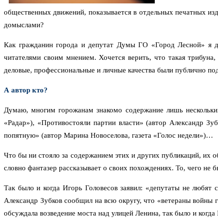
общественных движений, показывается в отдельных печатных изд
домыслами?
Как гражданин города и депутат Думы ГО «Город Лесной» я до
читателями своим мнением. Хочется верить, что такая трибуна,
деловые, профессиональные и личные качества были публично по
А автор кто?
Думаю, многим горожанам знакомо содержание лишь нескольких 
«Радар»), «Противостояли партии власти» (автор Александр Зуб
попятную» (автор Марина Новоселова, газета «Голос недели»)…
Что бы ни стояло за содержанием этих и других публикаций, их о
словно фантазер рассказывает о своих похождениях. То, чего не б
Так было и когда Игорь Головесов заявил: «депутаты не любят 
Александр Зубков сообщил на всю округу, что «ветераны войны 
обсуждала возведение моста над улицей Ленина, так было и когд