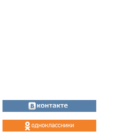
Адрес:
624200, г. Лесной Свердловской области, ул. Чапаева, 3А
Директор:
8 (34342) 26776
Главный редактор:
8 (34342) 26776
Отдел рекламы:
8 (34342) 26778
Касса, приём объявлений:
8 (34342) 26778
МАХ, Telegram:
+7 (955) 088 35 24
Оставайтесь на связи