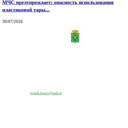
МЧС предупреждает: опасность использования
пластиковой тары...
30/07/2026
Все права на материалы, публикуемые на сайте vestnik-lesnoy.ru, защищены. Никакая
часть данных публикуемых материалов не может быть воспроизведена в какой бы то
ни было форме без письменного разрешения МАУ «ЦИИОС».
Свяжитесь с нами:
vestnik.lesnoy@mail.ru
Наши контакты