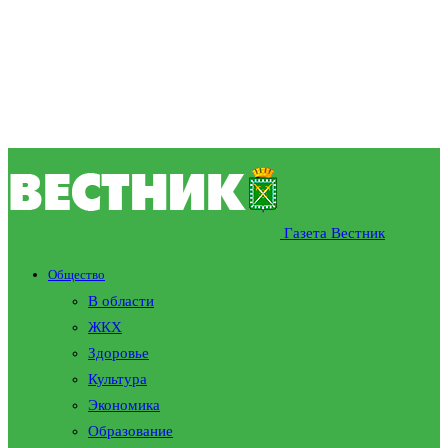
Газета Вестник
Общество
В области
ЖКХ
Здоровье
Культура
Экономика
Образование