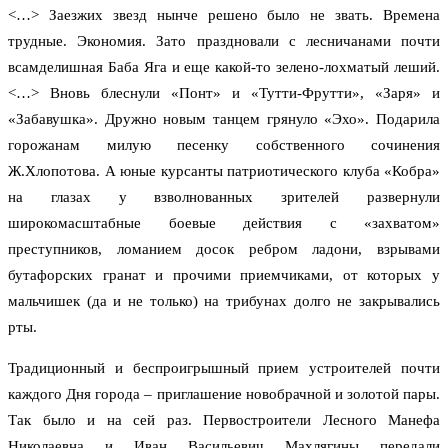
<…> Заезжих звезд нынче решено было не звать. Времена
трудные. Экономия. Зато праздновали с лесничанами почти
всамделишная Баба Яга и еще какой-то зелено-лохматый леший.
<…> Вновь блеснули «Понт» и «Тутти-Фрутти», «Заря» и
«Забавушка». Дружно новым танцем грянуло «Эхо». Подарила
горожанам милую песенку собственного сочинения
Ж.Хлопотова. А юные курсанты патриотического клуба «Кобра»
на глазах у взволнованных зрителей развернули
широкомасштабные боевые действия с «захватом»
преступников, ломанием досок ребром ладони, взрывами
бутафорских гранат и прочими приемчиками, от которых у
мальчишек (да и не только) на трибунах долго не закрывались
рты.
Традиционный и беспроигрышный прием устроителей почти
каждого Дня города – приглашение новобрачной и золотой пары.
Так было и на сей раз. Первостроители Лесного Манефа
Николаевна и Иван Васильевич Махлягины передали