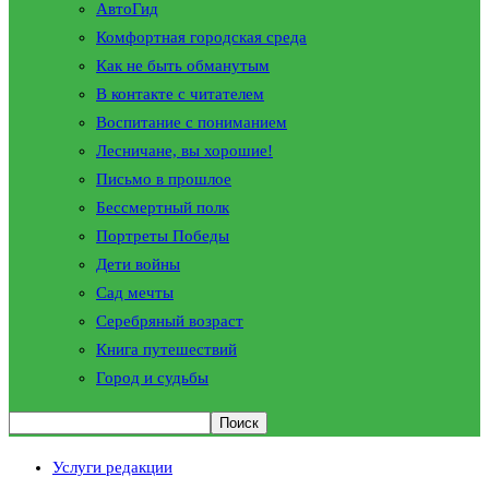
АвтоГид
Комфортная городская среда
Как не быть обманутым
В контакте с читателем
Воспитание с пониманием
Лесничане, вы хорошие!
Письмо в прошлое
Бессмертный полк
Портреты Победы
Дети войны
Сад мечты
Серебряный возраст
Книга путешествий
Город и судьбы
Услуги редакции