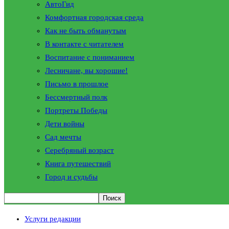
АвтоГид
Комфортная городская среда
Как не быть обманутым
В контакте с читателем
Воспитание с пониманием
Лесничане, вы хорошие!
Письмо в прошлое
Бессмертный полк
Портреты Победы
Дети войны
Сад мечты
Серебряный возраст
Книга путешествий
Город и судьбы
Услуги редакции