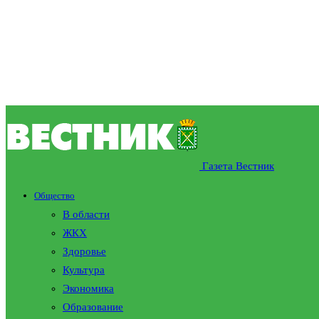
Газета Вестник
Общество
В области
ЖКХ
Здоровье
Культура
Экономика
Образование