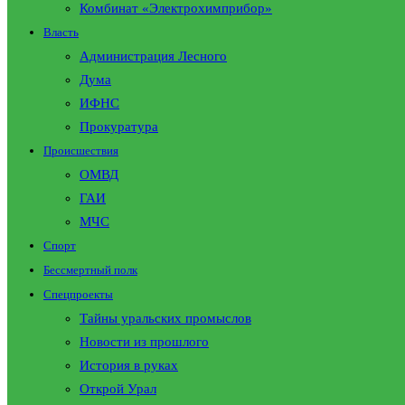
Комбинат «Электрохимприбор»
Власть
Администрация Лесного
Дума
ИФНС
Прокуратура
Происшествия
ОМВД
ГАИ
МЧС
Спорт
Бессмертный полк
Спецпроекты
Тайны уральских промыслов
Новости из прошлого
История в руках
Открой Урал