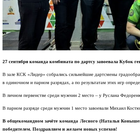
27 сентября команда комбината по дартсу завоевала Кубок г
В зале КСК «Лидер» собрались сильнейшие дартсмены градообраз
в одиночном и парном разрядах, а по результатам этих игр опред
В личном первенстве среди мужчин 2 место – у Руслана Федорен
В парном разряде среди мужчин 1 место завоевали Михаил Костю
В общекомандном зачёте команда Лесного (Наталья Конышев
победителем.
Поздравляем и желаем новых успехов!