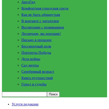
АвтоГид
Комфортная городская среда
Как не быть обманутым
В контакте с читателем
Воспитание с пониманием
Лесничане, вы хорошие!
Письмо в прошлое
Бессмертный полк
Портреты Победы
Дети войны
Сад мечты
Серебряный возраст
Книга путешествий
Город и судьбы
Услуги редакции