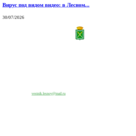
Вирус под видом видео: в Лесном...
30/07/2026
Все права на материалы, публикуемые на сайте vestnik-lesnoy.ru, защищены. Никакая
часть данных публикуемых материалов не может быть воспроизведена в какой бы то
ни было форме без письменного разрешения МАУ «ЦИИОС».
Свяжитесь с нами:
vestnik.lesnoy@mail.ru
Наши контакты