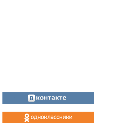
Адрес:
624200, г. Лесной Свердловской области, ул. Чапаева, 3А
Директор:
8 (34342) 26776
Главный редактор:
8 (34342) 26776
Отдел рекламы:
8 (34342) 26778
Касса, приём объявлений:
8 (34342) 26778
МАХ, Telegram:
+7 (955) 088 35 24
Оставайтесь на связи