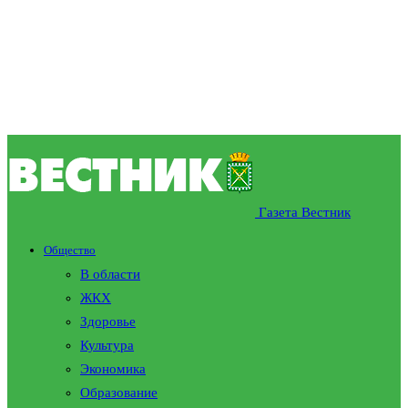
Газета Вестник
Общество
В области
ЖКХ
Здоровье
Культура
Экономика
Образование