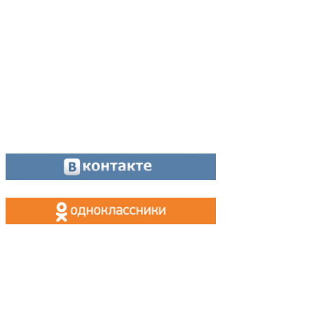
Отдел рекламы:
8 (34342) 26778
Касса, приём объявлений:
8 (34342) 26778
МАХ, Telegram:
+7 (955) 088 35 24
Оставайтесь на связи