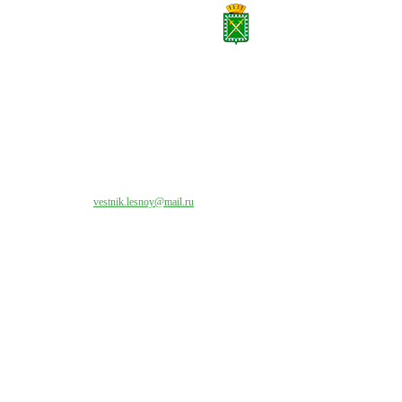
Все права на материалы, публикуемые на сайте vestnik-lesnoy.ru, защищены. Никакая
часть данных публикуемых материалов не может быть воспроизведена в какой бы то
ни было форме без письменного разрешения МАУ «ЦИИОС».
Свяжитесь с нами:
vestnik.lesnoy@mail.ru
Наши контакты
Адрес:
624200, г. Лесной Свердловской области, ул. Чапаева, 3А
Директор:
8 (34342) 26776
Главный редактор:
8 (34342) 26776