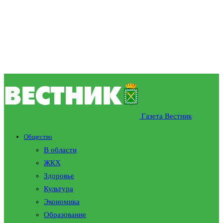
Газета Вестник
Общество
В области
ЖКХ
Здоровье
Культура
Экономика
Образование