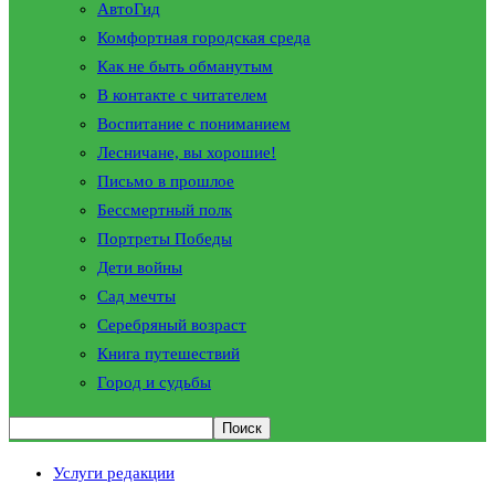
АвтоГид
Комфортная городская среда
Как не быть обманутым
В контакте с читателем
Воспитание с пониманием
Лесничане, вы хорошие!
Письмо в прошлое
Бессмертный полк
Портреты Победы
Дети войны
Сад мечты
Серебряный возраст
Книга путешествий
Город и судьбы
Услуги редакции