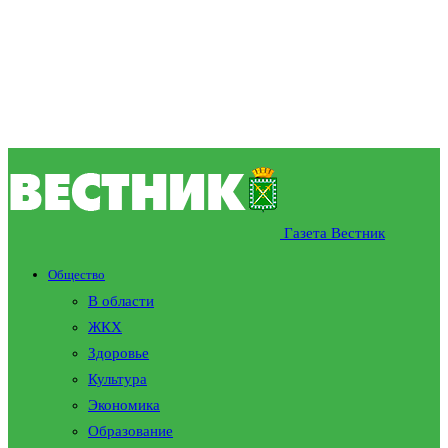
Газета Вестник
Общество
В области
ЖКХ
Здоровье
Культура
Экономика
Образование