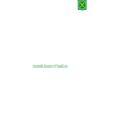
Все права на материалы, публикуемые на сайте vestnik-lesnoy.ru, защищены. Никакая
часть данных публикуемых материалов не может быть воспроизведена в какой бы то
ни было форме без письменного разрешения МАУ «ЦИИОС».
Свяжитесь с нами:
vestnik.lesnoy@mail.ru
Наши контакты
Адрес:
624200, г. Лесной Свердловской области, ул. Чапаева, 3А
Директор:
8 (34342) 26776
Главный редактор:
8 (34342) 26776