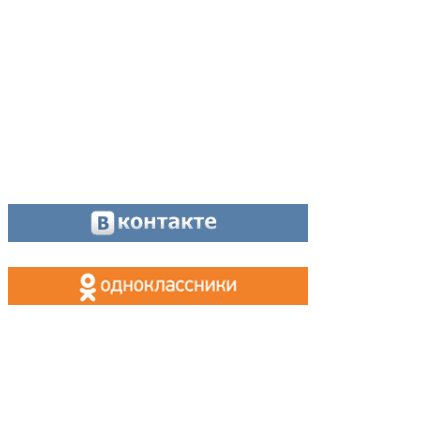
Отдел рекламы:
8 (34342) 26778
Касса, приём объявлений:
8 (34342) 26778
МАХ, Telegram:
+7 (955) 088 35 24
Оставайтесь на связи