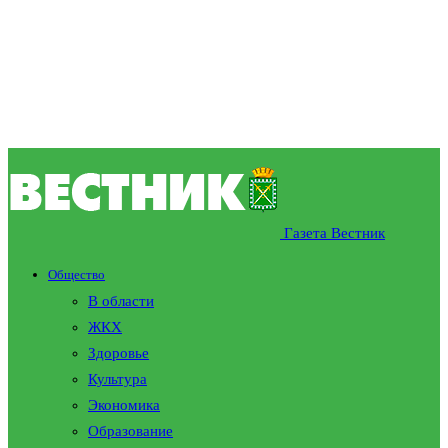
Газета Вестник
Общество
В области
ЖКХ
Здоровье
Культура
Экономика
Образование