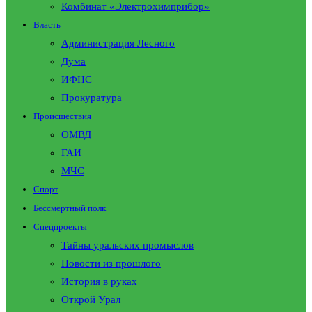
Комбинат «Электрохимприбор»
Власть
Администрация Лесного
Дума
ИФНС
Прокуратура
Происшествия
ОМВД
ГАИ
МЧС
Спорт
Бессмертный полк
Спецпроекты
Тайны уральских промыслов
Новости из прошлого
История в руках
Открой Урал