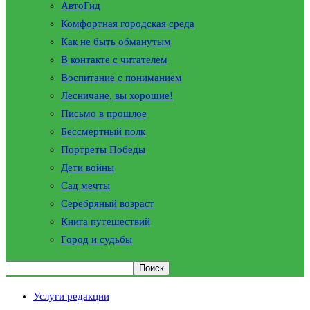
АвтоГид
Комфортная городская среда
Как не быть обманутым
В контакте с читателем
Воспитание с пониманием
Лесничане, вы хорошие!
Письмо в прошлое
Бессмертный полк
Портреты Победы
Дети войны
Сад мечты
Серебряный возраст
Книга путешествий
Город и судьбы
Услуги редакции