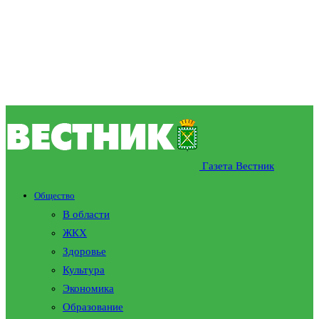
Газета Вестник
Общество
В области
ЖКХ
Здоровье
Культура
Экономика
Образование