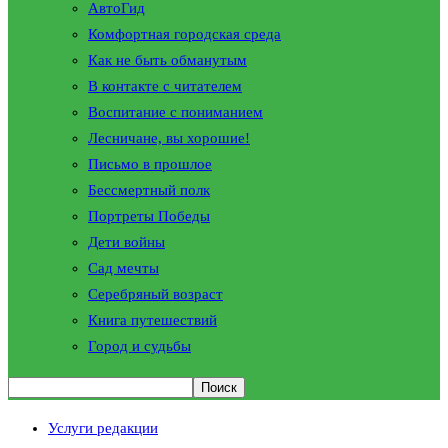
АвтоГид
Комфортная городская среда
Как не быть обманутым
В контакте с читателем
Воспитание с пониманием
Лесничане, вы хорошие!
Письмо в прошлое
Бессмертный полк
Портреты Победы
Дети войны
Сад мечты
Серебряный возраст
Книга путешествий
Город и судьбы
Услуги редакции