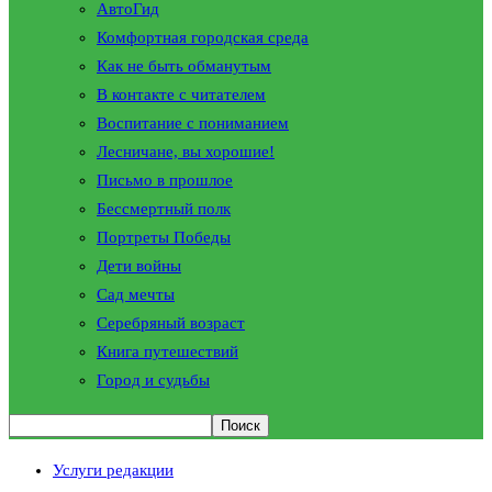
АвтоГид
Комфортная городская среда
Как не быть обманутым
В контакте с читателем
Воспитание с пониманием
Лесничане, вы хорошие!
Письмо в прошлое
Бессмертный полк
Портреты Победы
Дети войны
Сад мечты
Серебряный возраст
Книга путешествий
Город и судьбы
Услуги редакции