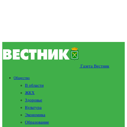
Газета Вестник
Общество
В области
ЖКХ
Здоровье
Культура
Экономика
Образование