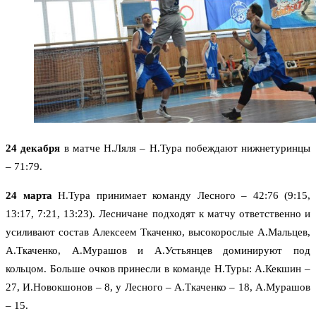
24 декабря
в матче Н.Ляля – Н.Тура побеждают нижнетуринцы
– 71:79.
24 марта
Н.Тура принимает команду Лесного – 42:76 (9:15,
13:17, 7:21, 13:23). Лесничане подходят к матчу ответственно и
усиливают состав Алексеем Ткаченко, высокорослые А.Мальцев,
А.Ткаченко, А.Мурашов и А.Устьянцев доминируют под
кольцом. Больше очков принесли в команде Н.Туры: А.Кекшин –
27, И.Новокшонов – 8, у Лесного – А.Ткаченко – 18, А.Мурашов
– 15.