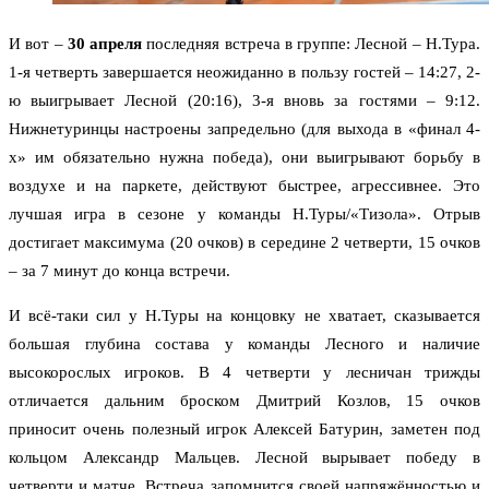
И вот –
30 апреля
последняя встреча в группе: Лесной – Н.Тура.
1-я четверть завершается неожиданно в пользу гостей – 14:27, 2-
ю выигрывает Лесной (20:16), 3-я вновь за гостями – 9:12.
Нижнетуринцы настроены запредельно (для выхода в «финал 4-
х» им обязательно нужна победа), они выигрывают борьбу в
воздухе и на паркете, действуют быстрее, агрессивнее. Это
лучшая игра в сезоне у команды Н.Туры/«Тизола». Отрыв
достигает максимума (20 очков) в середине 2 четверти, 15 очков
– за 7 минут до конца встречи.
И всё-таки сил у Н.Туры на концовку не хватает, сказывается
большая глубина состава у команды Лесного и наличие
высокорослых игроков. В 4 четверти у лесничан трижды
отличается дальним броском Дмитрий Козлов, 15 очков
приносит очень полезный игрок Алексей Батурин, заметен под
кольцом Александр Мальцев. Лесной вырывает победу в
четверти и матче. Встреча запомнится своей напряжённостью и