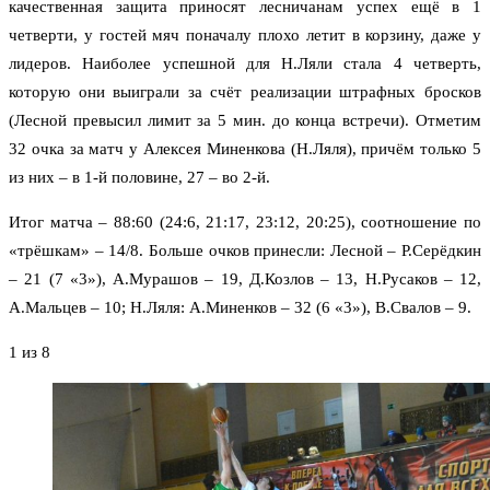
качественная защита приносят лесничанам успех ещё в 1
четверти, у гостей мяч поначалу плохо летит в корзину, даже у
лидеров. Наиболее успешной для Н.Ляли стала 4 четверть,
которую они выиграли за счёт реализации штрафных бросков
(Лесной превысил лимит за 5 мин. до конца встречи). Отметим
32 очка за матч у Алексея Миненкова (Н.Ляля), причём только 5
из них – в 1-й половине, 27 – во 2-й.
Итог матча – 88:60 (24:6, 21:17, 23:12, 20:25), соотношение по
«трёшкам» – 14/8. Больше очков принесли: Лесной – Р.Серёдкин
– 21 (7 «3»), А.Мурашов – 19, Д.Козлов – 13, Н.Русаков – 12,
А.Мальцев – 10; Н.Ляля: А.Миненков – 32 (6 «3»), В.Свалов – 9.
1
из 8