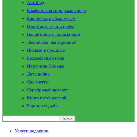
АвтоГид
Комфортная городская среда
Как не быть обманутым
В контакте с читателем
Воспитание с пониманием
Лесничане, вы хорошие!
Письмо в прошлое
Бессмертный полк
Портреты Победы
Дети войны
Сад мечты
Серебряный возраст
Книга путешествий
Город и судьбы
Услуги редакции