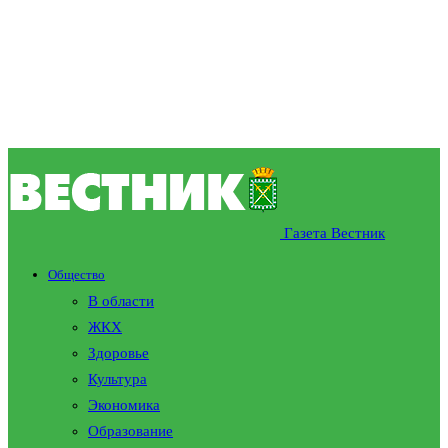
Газета Вестник
Общество
В области
ЖКХ
Здоровье
Культура
Экономика
Образование