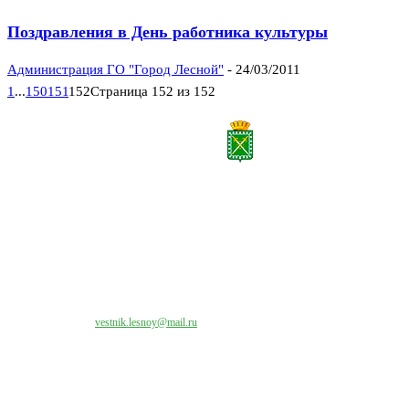
Поздравления в День работника культуры
Администрация ГО "Город Лесной"
-
24/03/2011
1
...
150
151
152
Страница 152 из 152
Все права на материалы, публикуемые на сайте vestnik-lesnoy.ru, защищены. Никакая
часть данных публикуемых материалов не может быть воспроизведена в какой бы то
ни было форме без письменного разрешения МАУ «ЦИИОС».
Свяжитесь с нами:
vestnik.lesnoy@mail.ru
Наши контакты