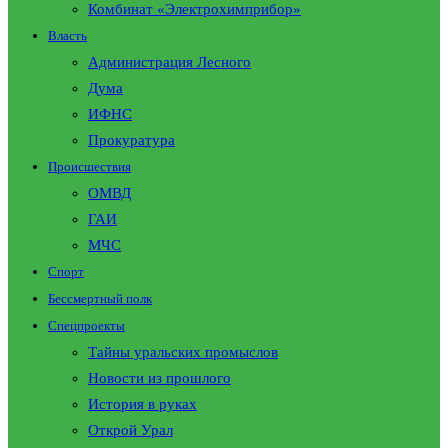
Комбинат «Электрохимприбор»
Власть
Администрация Лесного
Дума
ИФНС
Прокуратура
Происшествия
ОМВД
ГАИ
МЧС
Спорт
Бессмертный полк
Спецпроекты
Тайны уральских промыслов
Новости из прошлого
История в руках
Открой Урал