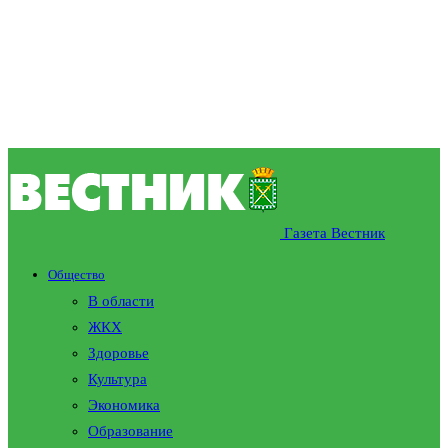
Газета Вестник
Общество
В области
ЖКХ
Здоровье
Культура
Экономика
Образование