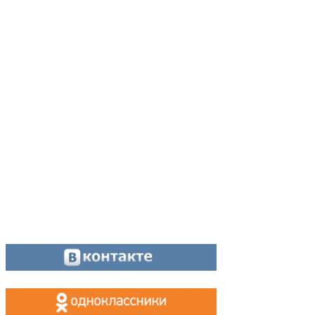
Адрес:
624200, г. Лесной Свердловской области, ул. Чапаева, 3А
Директор:
8 (34342) 26776
Главный редактор:
8 (34342) 26776
Отдел рекламы:
8 (34342) 26778
Касса, приём объявлений:
8 (34342) 26778
МАХ, Telegram:
+7 (955) 088 35 24
Оставайтесь на связи