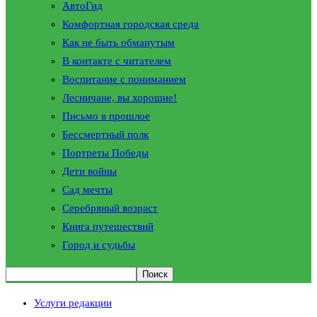
АвтоГид
Комфортная городская среда
Как не быть обманутым
В контакте с читателем
Воспитание с пониманием
Лесничане, вы хорошие!
Письмо в прошлое
Бессмертный полк
Портреты Победы
Дети войны
Сад мечты
Серебряный возраст
Книга путешествий
Город и судьбы
Услуги редакции