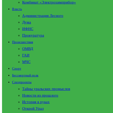
Комбинат «Электрохимприбор»
Власть
Администрация Лесного
Дума
ИФНС
Прокуратура
Происшествия
ОМВД
ГАИ
МЧС
Спорт
Бессмертный полк
Спецпроекты
Тайны уральских промыслов
Новости из прошлого
История в руках
Открой Урал