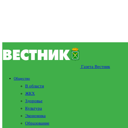
Газета Вестник
Общество
В области
ЖКХ
Здоровье
Культура
Экономика
Образование