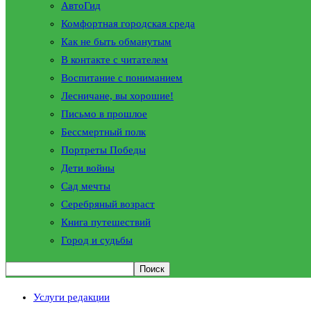
АвтоГид
Комфортная городская среда
Как не быть обманутым
В контакте с читателем
Воспитание с пониманием
Лесничане, вы хорошие!
Письмо в прошлое
Бессмертный полк
Портреты Победы
Дети войны
Сад мечты
Серебряный возраст
Книга путешествий
Город и судьбы
Услуги редакции