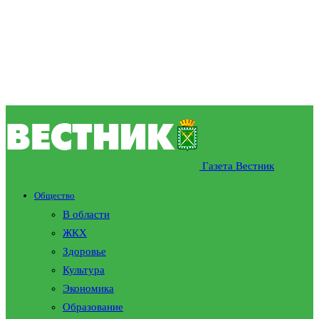
Газета Вестник
Общество
В области
ЖКХ
Здоровье
Культура
Экономика
Образование