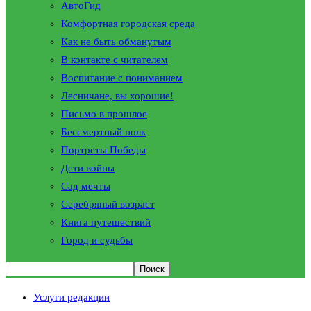
АвтоГид
Комфортная городская среда
Как не быть обманутым
В контакте с читателем
Воспитание с пониманием
Лесничане, вы хорошие!
Письмо в прошлое
Бессмертный полк
Портреты Победы
Дети войны
Сад мечты
Серебряный возраст
Книга путешествий
Город и судьбы
Услуги редакции