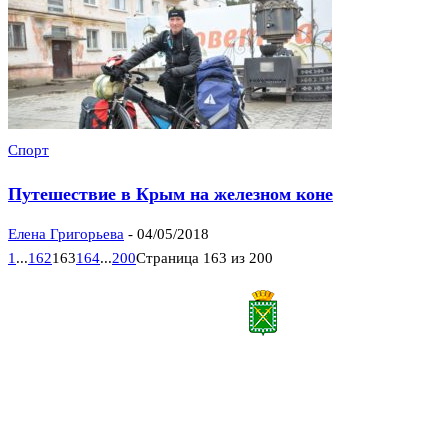
Спорт
Путешествие в Крым на железном коне
Елена Григорьева
-
04/05/2018
1
...
162
163
164
...
200
Страница 163 из 200
Все права на материалы, публикуемые на сайте vestnik-lesnoy.ru, защищены. Никакая
часть данных публикуемых материалов не может быть воспроизведена в какой бы то