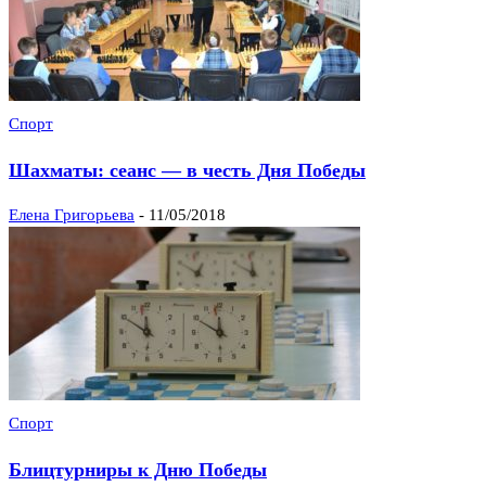
Спорт
Шахматы: сеанс — в честь Дня Победы
Елена Григорьева
-
11/05/2018
Спорт
Блицтурниры к Дню Победы