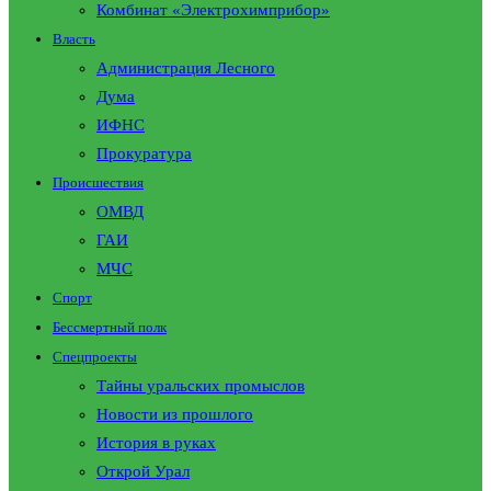
Комбинат «Электрохимприбор»
Власть
Администрация Лесного
Дума
ИФНС
Прокуратура
Происшествия
ОМВД
ГАИ
МЧС
Спорт
Бессмертный полк
Спецпроекты
Тайны уральских промыслов
Новости из прошлого
История в руках
Открой Урал