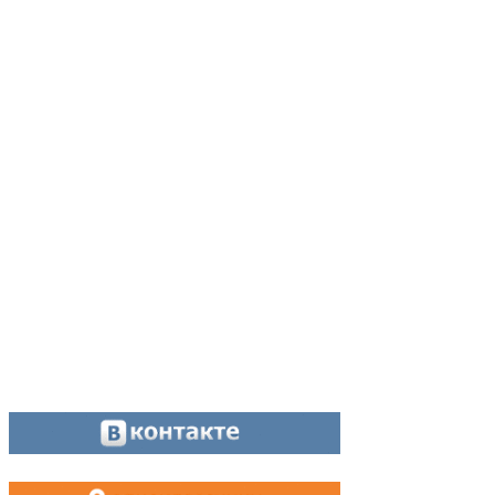
Наши контакты
Адрес:
624200, г. Лесной Свердловской области, ул. Чапаева, 3А
Директор:
8 (34342) 26776
Главный редактор:
8 (34342) 26776
Отдел рекламы:
8 (34342) 26778
Касса, приём объявлений:
8 (34342) 26778
МАХ, Telegram:
+7 (955) 088 35 24
Оставайтесь на связи