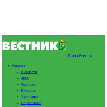
Газета Вестник
Общество
В области
ЖКХ
Здоровье
Культура
Экономика
Образование