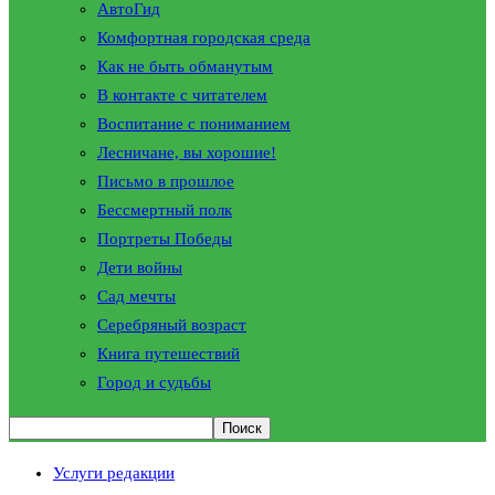
АвтоГид
Комфортная городская среда
Как не быть обманутым
В контакте с читателем
Воспитание с пониманием
Лесничане, вы хорошие!
Письмо в прошлое
Бессмертный полк
Портреты Победы
Дети войны
Сад мечты
Серебряный возраст
Книга путешествий
Город и судьбы
Услуги редакции