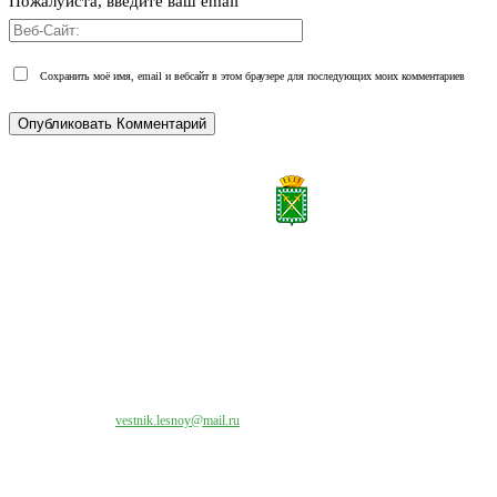
Пожалуйста, введите ваш email
Сохранить моё имя, email и вебсайт в этом браузере для последующих моих комментариев
Все права на материалы, публикуемые на сайте vestnik-lesnoy.ru, защищены. Никакая
часть данных публикуемых материалов не может быть воспроизведена в какой бы то
ни было форме без письменного разрешения МАУ «ЦИИОС».
Свяжитесь с нами:
vestnik.lesnoy@mail.ru