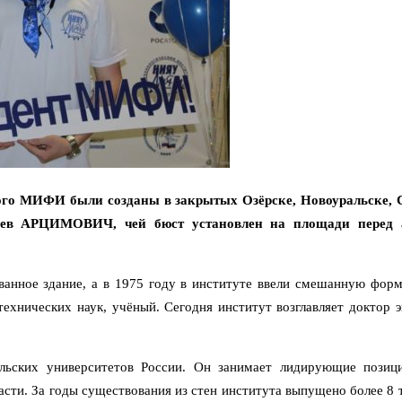
ного МИФИ были созданы в закрытых Озёрске, Новоуральске, С
Лев АРЦИМОВИЧ, чей бюст установлен на площади перед а
анное здание, а в 1975 году в институте ввели смешанную фор
хнических наук, учёный. Сегодня институт возглавляет доктор
ских университетов России. Он занимает лидирующие позиции
асти. За годы существования из стен института выпущено более 8 