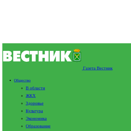
Газета Вестник
Общество
В области
ЖКХ
Здоровье
Культура
Экономика
Образование