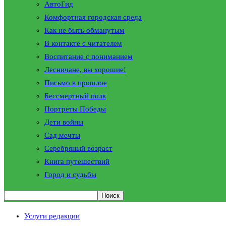
АвтоГид
Комфортная городская среда
Как не быть обманутым
В контакте с читателем
Воспитание с пониманием
Лесничане, вы хорошие!
Письмо в прошлое
Бессмертный полк
Портреты Победы
Дети войны
Сад мечты
Серебряный возраст
Книга путешествий
Город и судьбы
Услуги редакции