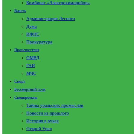
Комбинат «Электрохимприбор»
Власть
Администрация Лесного
Дума
ИФНС
Прокуратура
Происшествия
ОМВД
ГАИ
МЧС
Спорт
Бессмертный полк
Спецпроекты
Тайны уральских промыслов
Новости из прошлого
История в руках
Открой Урал